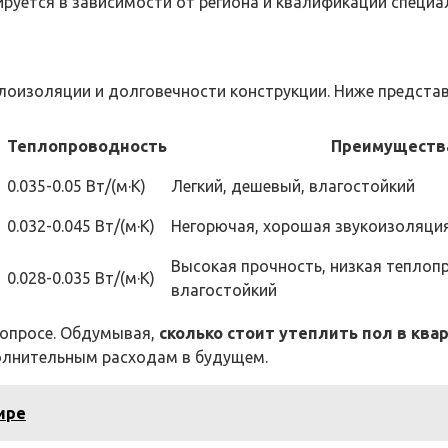
ируется в зависимости от региона и квалификации специа
лоизоляции и долговечности конструкции. Ниже предста
Теплопроводность
Преимуществ
0.035-0.05 Вт/(м·К)
Легкий, дешевый, влагостойкий
0.032-0.045 Вт/(м·К)
Негорючая, хорошая звукоизоляци
Высокая прочность, низкая теплоп
0.028-0.035 Вт/(м·К)
влагостойкий
вопросе. Обдумывая,
сколько стоит утеплить пол в ква
олнительным расходам в будущем.
ире