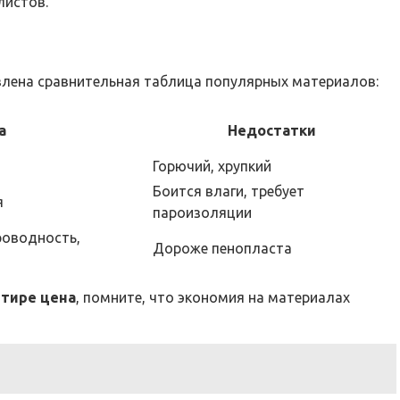
листов.
влена сравнительная таблица популярных материалов:
а
Недостатки
Горючий, хрупкий
Боится влаги, требует
я
пароизоляции
роводность,
Дороже пенопласта
ртире цена
, помните, что экономия на материалах