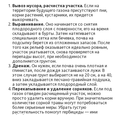
Вывоз мусора, расчистка участка.
Если на
территории будущего газона присутствуют пни,
корни растений, кустарники, их придется
выкорчевать.
Выравнивание.
Оно начинается со снятия
плодородного слоя с поверхности, его на время
складывают в бурты. Затем натягивается
специальная сетка или бечевка, почва на
подсыпку берется из отложенных запасов. После
того как рельеф оказывается идеально ровным,
участок укатывается, снова проверяется на
перепады высот, при необходимости
дополняется грунтом.
Дренаж.
Он нужен, если почва очень плотная и
глинистая, после дождя застаиваются лужи. В
этом случае грунт выбирается не на 20 см, а на 40,
вниз закладывается песчано-гравийная подушка,
а затем укладывается плодородный слой.
Перекапывание и удаление сорняков.
Если под
газон отведен расчищенный участок, можно
просто удалить корни вручную. При значительном
количестве сорной травы могут потребоваться
более серьезные меры. Убрать густую
растительность помогут гербициды — ими