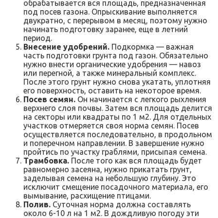
обрабатывается вся площадь, предназначенная
под посев газона. Опрыскивание выполняется
двукратно, с перерывом в месяц, поэтому нужно
начинать подготовку заранее, еще в летний
период.
Внесение удобрений.
Подкормка — важная
часть подготовки грунта под газон. Обязательно
нужно внести органические удобрения — навоз
или перегной, а также минеральный комплекс.
После этого грунт нужно снова укатать, уплотняя
его поверхность, оставить на некоторое время.
Посев семян.
Он начинается с легкого рыхления
верхнего слоя почвы. Затем вся площадь делится
на секторы или квадраты по 1 м2. Для отдельных
участков отмеряется своя норма семян. Посев
осуществляется последовательно, в продольном
и поперечном направлении. В завершение нужно
пройтись по участку граблями, присыпая семена.
Трамбовка.
После того как вся площадь будет
равномерно засеяна, нужно прикатать грунт,
заделывая семена на небольшую глубину. Это
исключит смещение посадочного материала, его
вымывание, расхищение птицами.
Полив.
Суточная норма должна составлять
около 6-10 л на 1 м2. В дождливую погоду эти