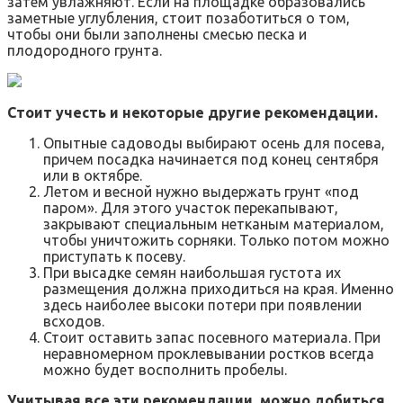
затем увлажняют. Если на площадке образовались
заметные углубления, стоит позаботиться о том,
чтобы они были заполнены смесью песка и
плодородного грунта.
Стоит учесть и некоторые другие рекомендации.
Опытные садоводы выбирают осень для посева,
причем посадка начинается под конец сентября
или в октябре.
Летом и весной нужно выдержать грунт «под
паром». Для этого участок перекапывают,
закрывают специальным нетканым материалом,
чтобы уничтожить сорняки. Только потом можно
приступать к посеву.
При высадке семян наибольшая густота их
размещения должна приходиться на края. Именно
здесь наиболее высоки потери при появлении
всходов.
Стоит оставить запас посевного материала. При
неравномерном проклевывании ростков всегда
можно будет восполнить пробелы.
Учитывая все эти рекомендации, можно добиться