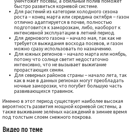
уничтожит посевы, а обильный полив поможет
быстро развиться корневой системе.
Для растений из категории холодного сезона
роста – конец марта или середина октября – газон
отлично адаптируется в почве, полностью
подготовится к заморозкам, либо, наоборот к
интенсивной эксплуатации в летний период.
Для дернового газона – начало мая, так как не
требуется выжидания восхода посевов, и газон
можно сразу использовать по назначению.
Для южных регионов – начало марта или ноябрь,
потому что солнце светит недостаточно
интенсивно, что не вызывает выжигание
прорастающих семян.
Для северных районов страны – начало лета, так
как в мае в данных регионах могут преобладать
ночные заморозки, что погубит большую часть
развивающихся травинок.
Именно в этот период существует наиболее высокая
вероятность развития мощной корневой системы, а
также выживание зелёных насаждений в зимнее время
под толстым слоем снежного покрова.
Видео по теме