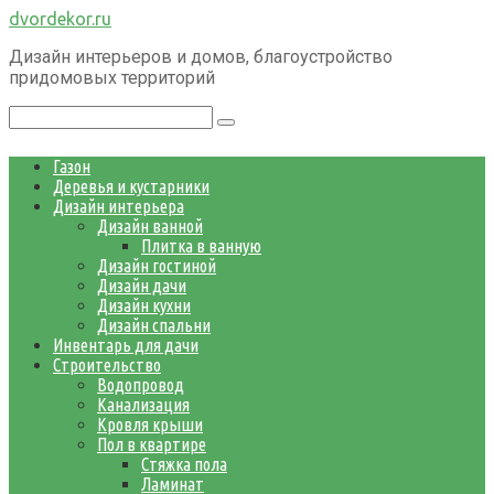
Перейти
dvordekor.ru
к
Дизайн интерьеров и домов, благоустройство
контенту
придомовых территорий
Поиск:
Газон
Деревья и кустарники
Дизайн интерьера
Дизайн ванной
Плитка в ванную
Дизайн гостиной
Дизайн дачи
Дизайн кухни
Дизайн спальни
Инвентарь для дачи
Строительство
Водопровод
Канализация
Кровля крыши
Пол в квартире
Стяжка пола
Ламинат