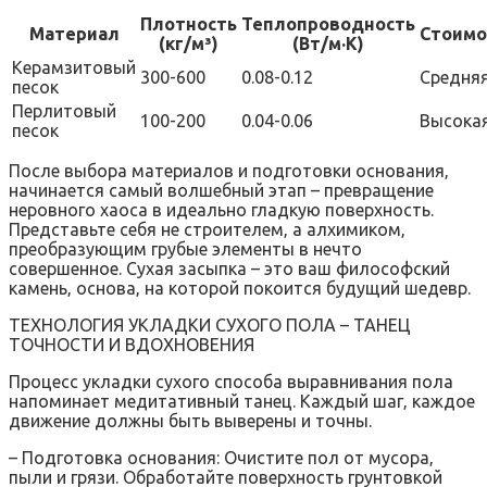
Плотность
Теплопроводность
Материал
Стоимо
(кг/м³)
(Вт/м·К)
Керамзитовый
300-600
0.08-0.12
Средня
песок
Перлитовый
100-200
0.04-0.06
Высока
песок
После выбора материалов и подготовки основания‚
начинается самый волшебный этап – превращение
неровного хаоса в идеально гладкую поверхность.
Представьте себя не строителем‚ а алхимиком‚
преобразующим грубые элементы в нечто
совершенное. Сухая засыпка – это ваш философский
камень‚ основа‚ на которой покоится будущий шедевр.
ТЕХНОЛОГИЯ УКЛАДКИ СУХОГО ПОЛА – ТАНЕЦ
ТОЧНОСТИ И ВДОХНОВЕНИЯ
Процесс укладки сухого способа выравнивания пола
напоминает медитативный танец. Каждый шаг‚ каждое
движение должны быть выверены и точны.
– Подготовка основания: Очистите пол от мусора‚
пыли и грязи. Обработайте поверхность грунтовкой