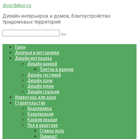
Перейти
dvordekor.ru
к
Дизайн интерьеров и домов, благоустройство
контенту
придомовых территорий
Поиск:
Газон
Деревья и кустарники
Дизайн интерьера
Дизайн ванной
Плитка в ванную
Дизайн гостиной
Дизайн дачи
Дизайн кухни
Дизайн спальни
Инвентарь для дачи
Строительство
Водопровод
Канализация
Кровля крыши
Пол в квартире
Стяжка пола
Ламинат