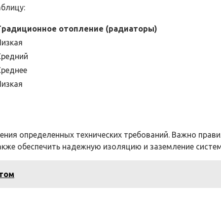
аблицу:
Традиционное отопление (радиаторы)
Низкая
Средний
Среднее
Низкая
ения определенных технических требований. Важно прави
также обеспечить надежную изоляцию и заземление систе
итом