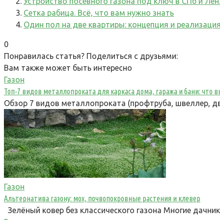
Устройство посевного газона под ключ в СПб и Лен.
Сетка рабица. Всё, что вам нужно знать
Один пол на две квартиры: концепция и реализаци
0
Понравилась статья? Поделиться с друзьями:
Вам также может быть интересно
Газон
Топ‑7 видов металлопроката для каркаса дома, гаража и бани: что
Обзор 7 видов металлопроката (профтруба, швеллер, дв
Газон
Альтернатива газону: мох, почвопокровные растения и клевер
Зелёный ковер без классического газона Многие дачни