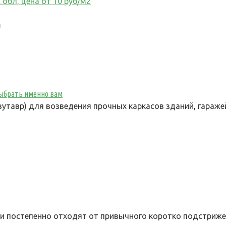
 обл, цена от 10 руб/м2
я
 выбрать именно вам
утавр) для возведения прочных каркасов зданий, гараже
ки постепенно отходят от привычного коротко подстриж