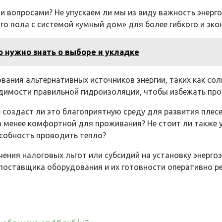
ми вопросами? Не упускаем ли мы из виду важность энер
го пола с системой «умный дом» для более гибкого и эк
о нужно знать о выборе и укладке
ания альтернативных источников энергии, таких как сол
одимости правильной гидроизоляции, чтобы избежать про
 создаст ли это благоприятную среду для развития плесе
на менее комфортной для проживания? Не стоит ли также
особность проводить тепло?
чения налоговых льгот или субсидий на установку энерго
 поставщика оборудования и их готовности оперативно 