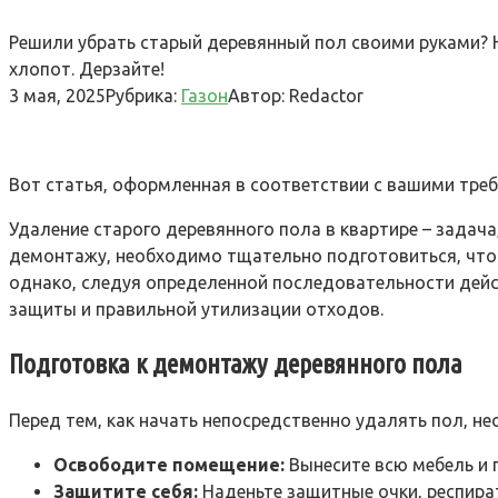
Решили убрать старый деревянный пол своими руками? 
хлопот. Дерзайте!
3 мая, 2025
Рубрика:
Газон
Автор:
Redactor
Вот статья‚ оформленная в соответствии с вашими тре
Удаление старого деревянного пола в квартире – задач
демонтажу‚ необходимо тщательно подготовиться‚ чтоб
однако‚ следуя определенной последовательности дей
защиты и правильной утилизации отходов.
Подготовка к демонтажу деревянного пола
Перед тем‚ как начать непосредственно удалять пол‚ 
Освободите помещение:
Вынесите всю мебель и 
Защитите себя:
Наденьте защитные очки‚ респират