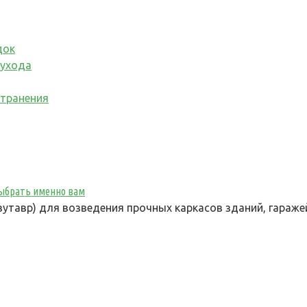
док
 ухода
странения
 выбрать именно вам
утавр) для возведения прочных каркасов зданий, гараже