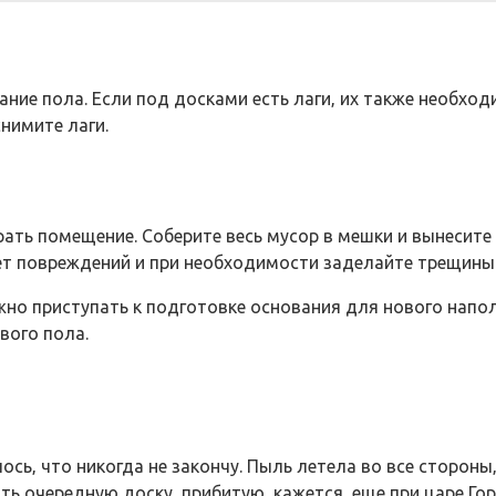
ние пола. Если под досками есть лаги‚ их также необход
нимите лаги.
ть помещение. Соберите весь мусор в мешки и вынесите 
ет повреждений и при необходимости заделайте трещины 
жно приступать к подготовке основания для нового напо
вого пола.
лось‚ что никогда не закончу. Пыль летела во все стороны
 очередную доску‚ прибитую‚ кажется‚ еще при царе Горо