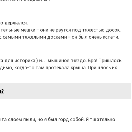
ко держался.
тельные мешки – они не рвутся под тяжестью досок.
 с самыми тяжелыми досками – он был очень кстати.
ка для историка!) и… мышиное гнездо. Брр! Пришлось
димо‚ когда-то там протекала крыша. Пришлось их
а?
ыта слоем пыли‚ но я был горд собой. Я тщательно