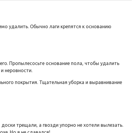
имо удалить. Обычно лаги крепятся к основанию
его. Пропылесосьте основание пола‚ чтобы удалить
и неровности.
льного покрытия. Тщательная уборка и выравнивание
‚ доски трещали‚ а гвозди упорно не хотели вылезать.
хе. Но я не сдавался!