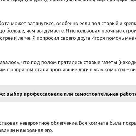
абота может затянуться‚ особенно если пол старый и креп
до больше‚ чем вы думаете. Я использовал прочные строи
трее и легче. Я попросил своего друга Игоря помочь мне
казалось‚ что под полом прятались старые газеты (наход
м сюрпризом стали прогнившие лаги в углу комнаты – ви
ре: выбор профессионала или самостоятельная работ
вствовал невероятное облегчение. Вся комната была покр
вании и выровнял его.