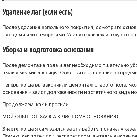
Удаление лаг (если есть)
После удаления напольного покрытия‚ осмотрите основа
гвоздями или саморезами. Удалите крепеж и аккуратно с
Уборка и подготовка основания
После демонтажа пола и лаг необходимо тщательно убра
пыль и мелкие частицы. Осмотрите основание на предм
Теперь‚ когда вы закончили демонтаж старого пола‚ мо
основания – залог долговечности и эстетичного вида но
Продолжаем‚ как и просили:
МОЙ ОПЫТ: ОТ ХАОСА К ЧИСТОМУ ОСНОВАНИЮ
Знаете‚ когда я сам взялся за эту работу‚ поначалу каза
Помню‚ как потел под респиратором‚ пытаясь выковырять