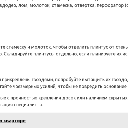
додер‚ лом‚ молоток‚ стамеска‚ отвертка‚ перфоратор (
е стамеску и молоток‚ чтобы отделить плинтус от стены‚ 
. Складируйте плинтусы отдельно‚ если планируете их и
и прикреплены гвоздями‚ попробуйте вытащить их гвоздо
гайте чрезмерных усилий‚ чтобы не повредить основание 
ные с прочностью крепления досок или наличием скрытых
тация специалиста.
в квартире