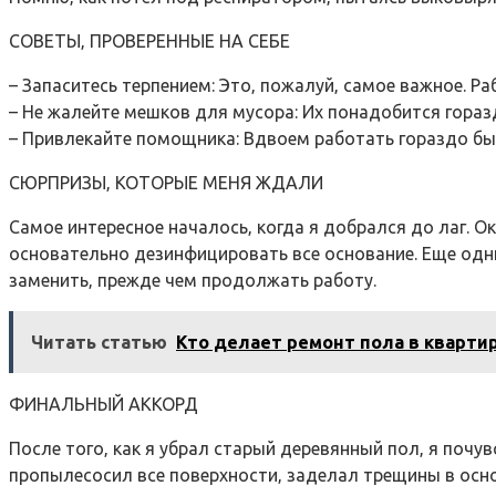
СОВЕТЫ‚ ПРОВЕРЕННЫЕ НА СЕБЕ
– Запаситесь терпением: Это‚ пожалуй‚ самое важное. Р
– Не жалейте мешков для мусора: Их понадобится гораз
– Привлекайте помощника: Вдвоем работать гораздо быс
СЮРПРИЗЫ‚ КОТОРЫЕ МЕНЯ ЖДАЛИ
Самое интересное началось‚ когда я добрался до лаг. О
основательно дезинфицировать все основание. Еще одни
заменить‚ прежде чем продолжать работу.
Читать статью
Кто делает ремонт пола в кварти
ФИНАЛЬНЫЙ АККОРД
После того‚ как я убрал старый деревянный пол‚ я почу
пропылесосил все поверхности‚ заделал трещины в осно