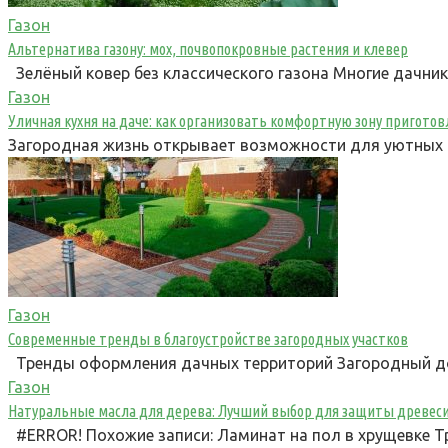
Газон
Альтернатива газону: мох, почвопокровные растения и клевер
Зелёный ковер без классического газона Многие дачни
Газон
Уличная кухня на даче: как организовать комфортную зону пригот
Загородная жизнь открывает возможности для уютных п
Газон
Современные тренды в благоустройстве загородных участков
Тренды оформления дачных территорий Загородный до
Газон
Натуральные масла для дерева: Лучший выбор для защиты древес
#ERROR! Похожие записи: Ламинат на пол в хрущевке Т