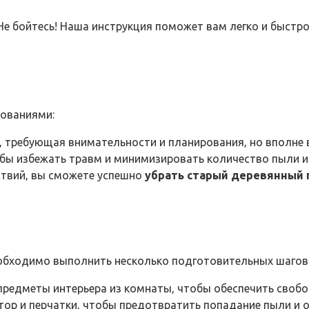
Не бойтесь! Наша инструкция поможет вам легко и быстр
бованиями:
а‚ требующая внимательности и планирования‚ но вполне
ы избежать травм и минимизировать количество пыли и
ствий‚ вы сможете успешно
убрать старый деревянный 
необходимо выполнить несколько подготовительных шагов
предметы интерьера из комнаты‚ чтобы обеспечить свобо
ор и перчатки‚ чтобы предотвратить попадание пыли и ос