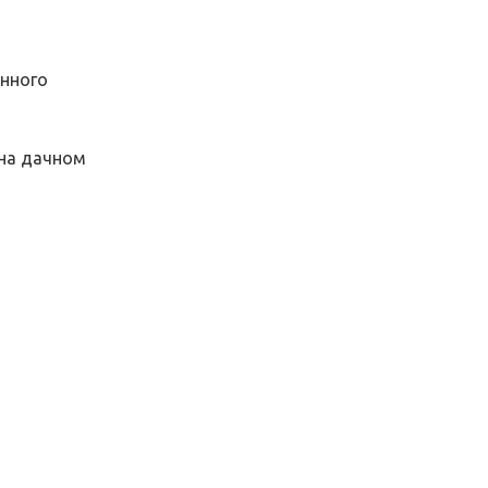
енного
 на дачном