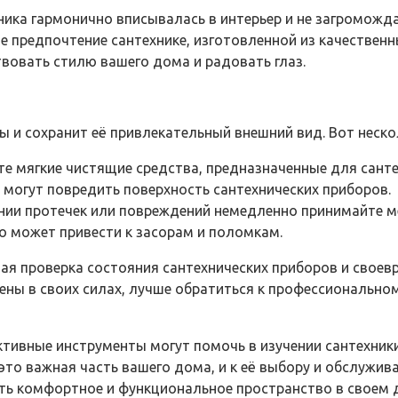
ника гармонично вписывалась в интерьер и не загроможд
е предпочтение сантехнике, изготовленной из качествен
твовать стилю вашего дома и радовать глаз.
ы и сохранит её привлекательный внешний вид. Вот неско
те мягкие чистящие средства, предназначенные для санте
 могут повредить поверхность сантехнических приборов.
ении протечек или повреждений немедленно принимайте м
о может привести к засорам и поломкам.
ная проверка состояния сантехнических приборов и свое
рены в своих силах, лучше обратиться к профессионально
тивные инструменты могут помочь в изучении сантехники,
это важная часть вашего дома, и к её выбору и обслужив
дать комфортное и функциональное пространство в своем 