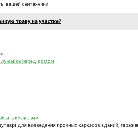
ты вашей сантехники.
онную траву на участке?
ми
ая лужайка перед домом
 выбрать именно вам
утавр) для возведения прочных каркасов зданий, гараже