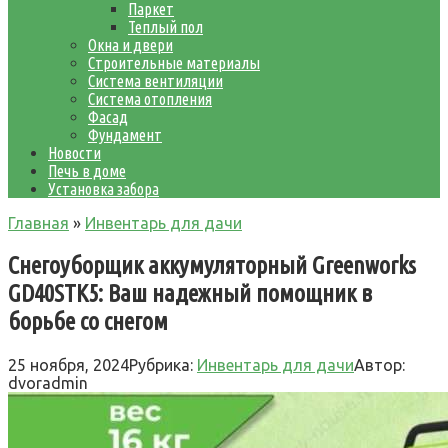
Паркет
Теплый пол
Окна и двери
Строительные материалы
Система вентиляции
Система отопления
Фасад
Фундамент
Новости
Печь в доме
Установка забора
Главная
»
Инвентарь для дачи
Снегоуборщик аккумуляторный Greenworks
GD40STK5: Ваш надежный помощник в
борьбе со снегом
25 ноября, 2024
Рубрика:
Инвентарь для дачи
Автор:
dvoradmin