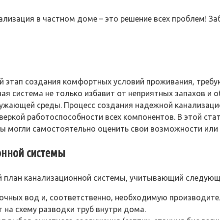
изация в частном доме – это решение всех проблем! Забу
ый этап создания комфортных условий проживания‚ треб
я система не только избавит от неприятных запахов и о
окружающей среды. Процесс создания надежной канализац
веркой работоспособности всех компонентов. В этой ст
вы могли самостоятельно оценить свои возможности или
онной системы
й план канализационной системы‚ учитывающий следующ
очных вод и‚ соответственно‚ необходимую производите
 на схему разводки труб внутри дома.