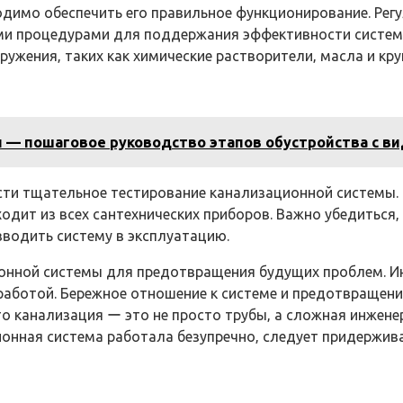
димо обеспечить его правильное функционирование. Регу
ми процедурами для поддержания эффективности системы
ружения‚ таких как химические растворители‚ масла и кр
и — пошаговое руководство этапов обустройства с в
и тщательное тестирование канализационной системы. П
ходит из всех сантехнических приборов. Важно убедиться
вводить систему в эксплуатацию.
нной системы для предотвращения будущих проблем. Инв
работой. Бережное отношение к системе и предотвращен
то канализация ー это не просто трубы‚ а сложная инжен
ионная система работала безупречно‚ следует придержив