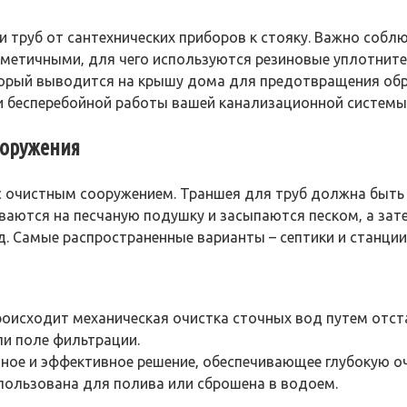
труб от сантехнических приборов к стояку. Важно соблюд
рметичными‚ для чего используются резиновые уплотните
рый выводится на крышу дома для предотвращения образ
 и бесперебойной работы вашей канализационной системы
ооружения
 очистным сооружением. Траншея для труб должна быть 
аются на песчаную подушку и засыпаются песком‚ а зат
д. Самые распространенные варианты – септики и станции
роисходит механическая очистка сточных вод путем отст
и поле фильтрации.
ное и эффективное решение‚ обеспечивающее глубокую оч
ользована для полива или сброшена в водоем.