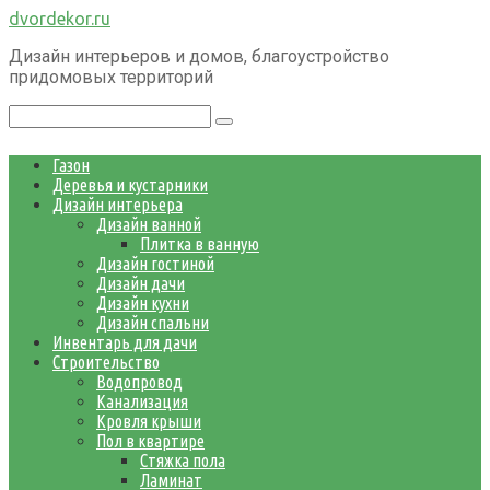
Перейти
dvordekor.ru
к
Дизайн интерьеров и домов, благоустройство
контенту
придомовых территорий
Поиск:
Газон
Деревья и кустарники
Дизайн интерьера
Дизайн ванной
Плитка в ванную
Дизайн гостиной
Дизайн дачи
Дизайн кухни
Дизайн спальни
Инвентарь для дачи
Строительство
Водопровод
Канализация
Кровля крыши
Пол в квартире
Стяжка пола
Ламинат