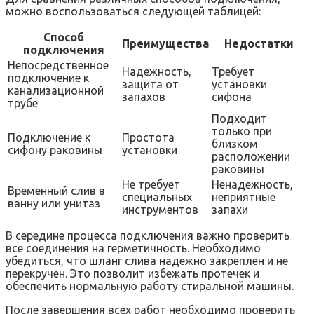
можно воспользоваться следующей таблицей:
Способ
Преимущества
Недостатки
подключения
Непосредственное
Надежность,
Требует
подключение к
защита от
установки
канализационной
запахов
сифона
трубе
Подходит
только при
Подключение к
Простота
близком
сифону раковины
установки
расположении
раковины
Не требует
Ненадежность,
Временный слив в
специальных
неприятные
ванну или унитаз
инструментов
запахи
В середине процесса подключения важно проверить
все соединения на герметичность. Необходимо
убедиться, что шланг слива надежно закреплен и не
перекручен. Это позволит избежать протечек и
обеспечить нормальную работу стиральной машины.
После завершения всех работ необходимо проверить