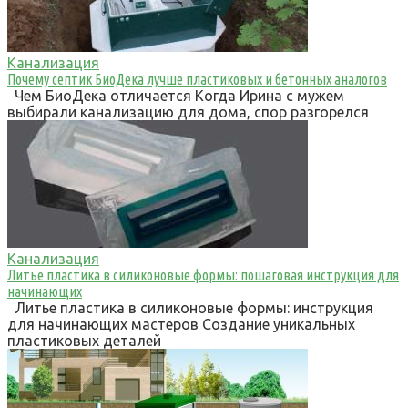
Канализация
Почему септик БиоДека лучше пластиковых и бетонных аналогов
Чем БиоДека отличается Когда Ирина с мужем
выбирали канализацию для дома, спор разгорелся
Канализация
Литье пластика в силиконовые формы: пошаговая инструкция для
начинающих
Литье пластика в силиконовые формы: инструкция
для начинающих мастеров Создание уникальных
пластиковых деталей