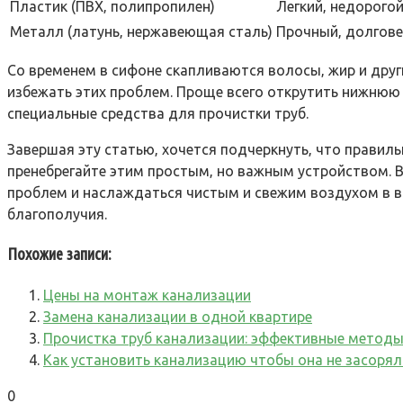
Пластик (ПВХ‚ полипропилен)
Легкий‚ недорогой
Металл (латунь‚ нержавеющая сталь)
Прочный‚ долгове
Со временем в сифоне скапливаются волосы‚ жир и друг
избежать этих проблем. Проще всего открутить нижнюю
специальные средства для прочистки труб.
Завершая эту статью‚ хочется подчеркнуть‚ что правил
пренебрегайте этим простым‚ но важным устройством. В
проблем и наслаждаться чистым и свежим воздухом в ван
благополучия.
Похожие записи:
Цены на монтаж канализации
Замена канализации в одной квартире
Прочистка труб канализации: эффективные методы
Как установить канализацию чтобы она не засорял
0