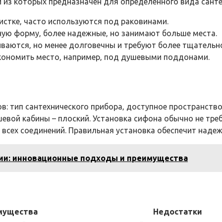
 из которых предназначен для определенного вида сант
стке‚ часто используются под раковинами.
ую форму‚ более надежные‚ но занимают больше места.
иваются‚ но менее долговечны и требуют более тщательно
кономить место‚ например‚ под душевыми поддонами.
: тип сантехнического прибора‚ доступное пространство
евой кабины – плоский. Установка сифона обычно не тре
 всех соединений. Правильная установка обеспечит наде
ии: инновационные подходы и преимущества
мущества
Недостатки