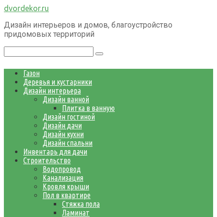
Перейти
dvordekor.ru
к
Дизайн интерьеров и домов, благоустройство
контенту
придомовых территорий
Поиск:
Газон
Деревья и кустарники
Дизайн интерьера
Дизайн ванной
Плитка в ванную
Дизайн гостиной
Дизайн дачи
Дизайн кухни
Дизайн спальни
Инвентарь для дачи
Строительство
Водопровод
Канализация
Кровля крыши
Пол в квартире
Стяжка пола
Ламинат