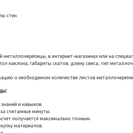
ы стен.
й металлочерепицы, в интернет-магазинах или на специа
угол наклона, габариты скатов, длину свеса, тип металло
ацию о необходимом количестве листов металлочерепиц
цы:
 знаний и навыков.
 за считанные минуты.
асчет получается максимально точным.
купку материалов.
е.