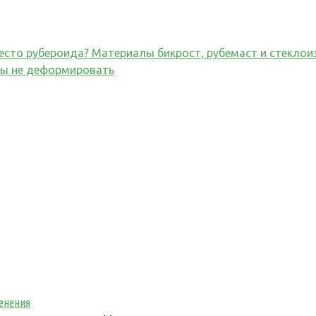
место рубероида? Материалы бикрост, рубемаст и стеклои
бы не деформировать
енения