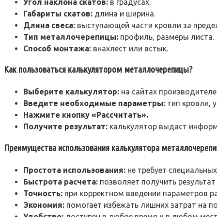
Угол наклона скатов:
в градусах.
Габариты скатов:
длина и ширина.
Длина свеса:
выступающей части кровли за предел
Тип металлочерепицы:
профиль, размеры листа.
Способ монтажа:
внахлест или встык.
Как пользоваться калькулятором металлочерепицы?
Выберите калькулятор:
на сайтах производителе
Введите необходимые параметры:
тип кровли, 
Нажмите кнопку «Рассчитать».
Получите результат:
калькулятор выдаст информ
Преимущества использования калькулятора металлочерепи
Простота использования:
не требует специальных
Быстрота расчета:
позволяет получить результат
Точность:
при корректном введении параметров р
Экономия:
помогает избежать лишних затрат на по
Удобство:
доступен в любое время и в любом мест