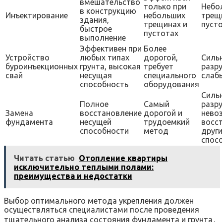
вмешательство
только при
Небо
в конструкцию
Инъектирование
небольших
трещ
здания,
трещинах и
пуст
быстрое
пустотах
выполнение
Эффективен при
Более
Устройство
любых типах
дорогой,
Силь
буроинъекционных
грунта, высокая
требует
разр
свай
несущая
специального
слаб
способность
оборудования
Силь
Полное
Самый
разр
Замена
восстановление
дорогой и
нево
фундамента
несущей
трудоемкий
восс
способности
метод
друг
спос
Читать статью
Отопление квартиры
исключительно теплыми полами:
преимущества и недостатки
Выбор оптимального метода укрепления должен
осуществляться специалистами после проведения
тщательного анализа состояния фундамента и грунта․