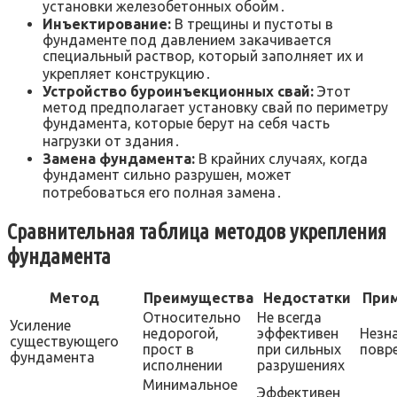
установки железобетонных обойм․
Инъектирование:
В трещины и пустоты в
фундаменте под давлением закачивается
специальный раствор, который заполняет их и
укрепляет конструкцию․
Устройство буроинъекционных свай:
Этот
метод предполагает установку свай по периметру
фундамента, которые берут на себя часть
нагрузки от здания․
Замена фундамента:
В крайних случаях, когда
фундамент сильно разрушен, может
потребоваться его полная замена․
Сравнительная таблица методов укрепления
фундамента
Метод
Преимущества
Недостатки
При
Относительно
Не всегда
Усиление
недорогой,
эффективен
Незн
существующего
прост в
при сильных
повр
фундамента
исполнении
разрушениях
Минимальное
Эффективен