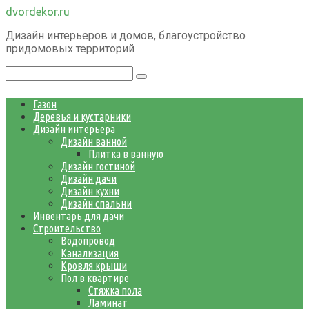
Перейти
dvordekor.ru
к
Дизайн интерьеров и домов, благоустройство
контенту
придомовых территорий
Поиск:
Газон
Деревья и кустарники
Дизайн интерьера
Дизайн ванной
Плитка в ванную
Дизайн гостиной
Дизайн дачи
Дизайн кухни
Дизайн спальни
Инвентарь для дачи
Строительство
Водопровод
Канализация
Кровля крыши
Пол в квартире
Стяжка пола
Ламинат