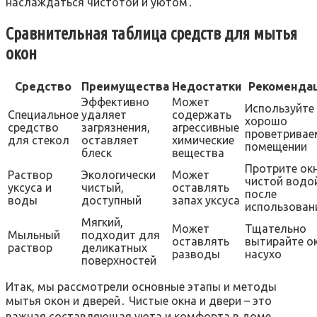
наслаждаться чистотой и уютом․
Сравнительная таблица средств для мытья
окон
Средство
Преимущества
Недостатки
Рекоменда
Эффективно
Может
Используйте
Специальное
удаляет
содержать
хорошо
средство
загрязнения,
агрессивные
проветрива
для стекол
оставляет
химические
помещении
блеск
вещества
Протрите ок
Раствор
Экологически
Может
чистой водо
уксуса и
чистый,
оставлять
после
воды
доступный
запах уксуса
использован
Мягкий,
Может
Тщательно
Мыльный
подходит для
оставлять
вытирайте о
раствор
деликатных
разводы
насухо
поверхностей
Итак, мы рассмотрели основные этапы и методы
мытья окон и дверей․ Чистые окна и двери – это
важная составляющая уюта и комфорта в доме․