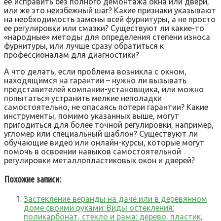
её исправить без полного демонтажа окна или двери,
или же это неизбежный шаг? Какие признаки указывают
на необходимость замены всей фурнитуры, а не просто
ее регулировки или смазки? Существуют ли какие-то
«народные» методы для определения степени износа
фурнитуры, или лучше сразу обратиться к
профессионалам для диагностики?
А что делать, если проблема возникла с окном,
находящимся на гарантии – нужно ли вызывать
представителей компании-установщика, или можно
попытаться устранить мелкие неполадки
самостоятельно, не опасаясь потери гарантии? Какие
инструменты, помимо указанных выше, могут
пригодиться для более точной регулировки, например,
угломер или специальный шаблон? Существуют ли
обучающие видео или онлайн-курсы, которые могут
помочь в освоении навыков самостоятельной
регулировки металлопластиковых окон и дверей?
Похожие записи:
Застекление веранды на даче или в деревянном
доме своими руками: Виды остекления:
поликарбонат, стекло и рама: дерево, пластик,