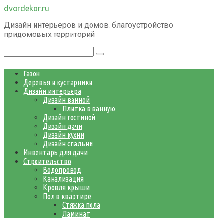
Перейти
dvordekor.ru
к
Дизайн интерьеров и домов, благоустройство
контенту
придомовых территорий
Поиск:
Газон
Деревья и кустарники
Дизайн интерьера
Дизайн ванной
Плитка в ванную
Дизайн гостиной
Дизайн дачи
Дизайн кухни
Дизайн спальни
Инвентарь для дачи
Строительство
Водопровод
Канализация
Кровля крыши
Пол в квартире
Стяжка пола
Ламинат