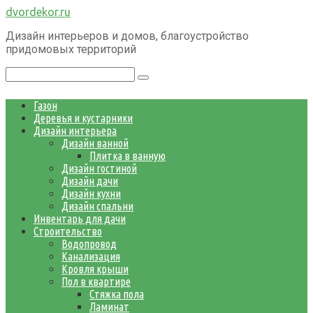
Перейти
dvordekor.ru
к
Дизайн интерьеров и домов, благоустройство
контенту
придомовых территорий
Поиск:
Газон
Деревья и кустарники
Дизайн интерьера
Дизайн ванной
Плитка в ванную
Дизайн гостиной
Дизайн дачи
Дизайн кухни
Дизайн спальни
Инвентарь для дачи
Строительство
Водопровод
Канализация
Кровля крыши
Пол в квартире
Стяжка пола
Ламинат