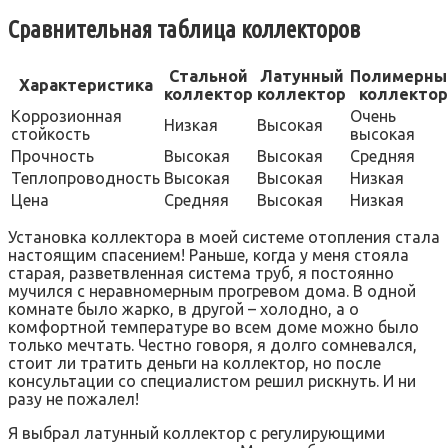
Сравнительная таблица коллекторов
Стальной
Латунный
Полимерны
Характеристика
коллектор
коллектор
коллектор
Коррозионная
Очень
Низкая
Высокая
стойкость
высокая
Прочность
Высокая
Высокая
Средняя
Теплопроводность
Высокая
Высокая
Низкая
Цена
Средняя
Высокая
Низкая
Установка коллектора в моей системе отопления стала
настоящим спасением! Раньше, когда у меня стояла
старая, разветвленная система труб, я постоянно
мучился с неравномерным прогревом дома. В одной
комнате было жарко, в другой – холодно, а о
комфортной температуре во всем доме можно было
только мечтать. Честно говоря, я долго сомневался,
стоит ли тратить деньги на коллектор, но после
консультации со специалистом решил рискнуть. И ни
разу не пожалел!
Я выбрал латунный коллектор с регулирующими