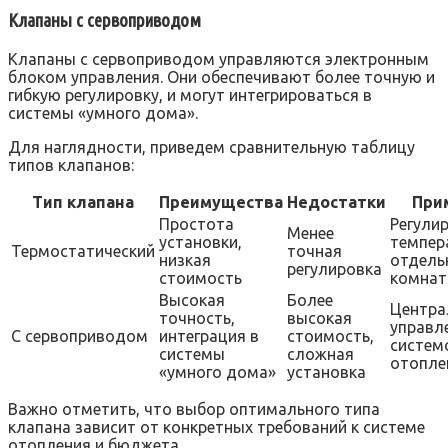
Клапаны с сервоприводом
Клапаны с сервоприводом управляются электронным
блоком управления. Они обеспечивают более точную и
гибкую регулировку, и могут интегрироваться в
системы «умного дома».
Для наглядности, приведем сравнительную таблицу
типов клапанов:
Тип клапана
Преимущества
Недостатки
При
Простота
Регули
Менее
установки,
темпер
Термостатический
точная
низкая
отдель
регулировка
стоимость
комнат
Высокая
Более
Центра
точность,
высокая
управл
С сервоприводом
интеграция в
стоимость,
систем
системы
сложная
отопле
«умного дома»
установка
Важно отметить, что выбор оптимального типа
клапана зависит от конкретных требований к системе
отопления и бюджета.