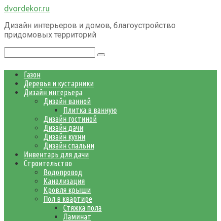
Перейти
dvordekor.ru
к
Дизайн интерьеров и домов, благоустройство
контенту
придомовых территорий
Поиск:
Газон
Деревья и кустарники
Дизайн интерьера
Дизайн ванной
Плитка в ванную
Дизайн гостиной
Дизайн дачи
Дизайн кухни
Дизайн спальни
Инвентарь для дачи
Строительство
Водопровод
Канализация
Кровля крыши
Пол в квартире
Стяжка пола
Ламинат