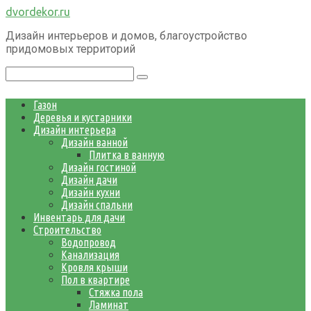
Перейти
dvordekor.ru
к
Дизайн интерьеров и домов, благоустройство
контенту
придомовых территорий
Поиск:
Газон
Деревья и кустарники
Дизайн интерьера
Дизайн ванной
Плитка в ванную
Дизайн гостиной
Дизайн дачи
Дизайн кухни
Дизайн спальни
Инвентарь для дачи
Строительство
Водопровод
Канализация
Кровля крыши
Пол в квартире
Стяжка пола
Ламинат