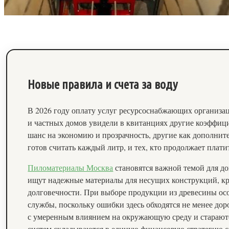
Новые правила и счета за воду
В 2026 году оплату услуг ресурсоснабжающих организац
и частных домов увидели в квитанциях другие коэффици
шанс на экономию и прозрачность, другие как дополнит
готов считать каждый литр, и тех, кто продолжает плати
Пиломатериалы Москва
становятся важной темой для д
ищут надежные материалы для несущих конструкций, кро
долговечности. При выборе продукции из древесины осо
службы, поскольку ошибки здесь обходятся не менее дор
с умеренным влиянием на окружающую среду и стараются
систем складываются в единую финансовую стратегию с