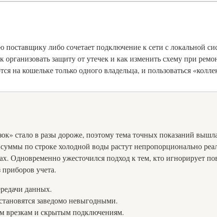
ую поставщику либо сочетает подключение к сети с локальной с
ак организовать защиту от утечек и как изменить схему при ремо
тся на кошельке только одного владельца, и пользоваться «колл
лазок» стало в разы дороже, поэтому тема точных показаний вы
а, суммы по строке холодной воды растут непропорционально реа
ах. Одновременно ужесточился подход к тем, кто игнорирует по
 приборов учета.
ередачи данных.
становятся заведомо невыгодными.
м врезкам и скрытым подключениям.