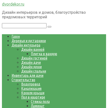
Перейти
dvordekor.ru
к
Дизайн интерьеров и домов, благоустройство
контенту
придомовых территорий
Поиск:
Газон
Деревья и кустарники
Дизайн интерьера
Дизайн ванной
Плитка в ванную
Дизайн гостиной
Дизайн дачи
Дизайн кухни
Дизайн спальни
Инвентарь для дачи
Строительство
Водопровод
Канализация
Кровля крыши
Пол в квартире
Стяжка пола
Ламинат