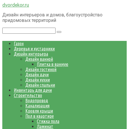
Перейти
dvordekor.ru
к
Дизайн интерьеров и домов, благоустройство
контенту
придомовых территорий
Поиск:
Газон
Деревья и кустарники
Дизайн интерьера
Дизайн ванной
Плитка в ванную
Дизайн гостиной
Дизайн дачи
Дизайн кухни
Дизайн спальни
Инвентарь для дачи
Строительство
Водопровод
Канализация
Кровля крыши
Пол в квартире
Стяжка пола
Ламинат