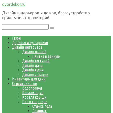
Перейти
dvordekor.ru
к
Дизайн интерьеров и домов, благоустройство
контенту
придомовых территорий
Поиск:
Газон
Деревья и кустарники
Дизайн интерьера
Дизайн ванной
Плитка в ванную
Дизайн гостиной
Дизайн дачи
Дизайн кухни
Дизайн спальни
Инвентарь для дачи
Строительство
Водопровод
Канализация
Кровля крыши
Пол в квартире
Стяжка пола
Ламинат