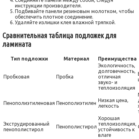
Соединяйте панели между собой‚ следуя
инструкции производителя.
Подбивайте панели резиновым молотком‚ чтобы
обеспечить плотное соединение.
Удаляйте излишки клея влажной тряпкой.
Сравнительная таблица подложек для
ламината
Тип подложки
Материал
Преимущества
Экологичность‚
долговечность‚
Пробковая
Пробка
отличная
звуко- и
теплоизоляция
Низкая цена‚
Пенополиэтиленовая
Пенополиэтилен
легкость
Хорошая
Экструдированный
теплоизоляция‚
Пенополистирол
пенополистирол
устойчивость к
влаге