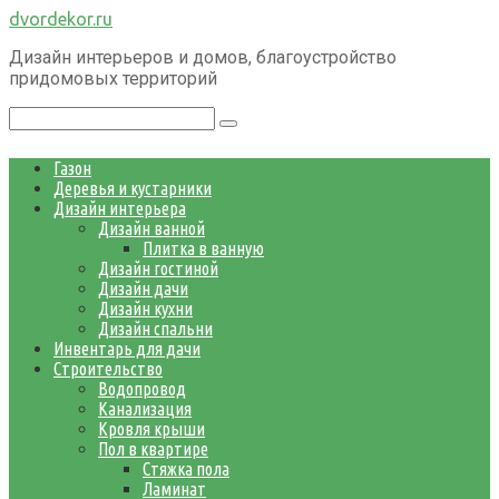
Перейти
dvordekor.ru
к
Дизайн интерьеров и домов, благоустройство
контенту
придомовых территорий
Поиск:
Газон
Деревья и кустарники
Дизайн интерьера
Дизайн ванной
Плитка в ванную
Дизайн гостиной
Дизайн дачи
Дизайн кухни
Дизайн спальни
Инвентарь для дачи
Строительство
Водопровод
Канализация
Кровля крыши
Пол в квартире
Стяжка пола
Ламинат