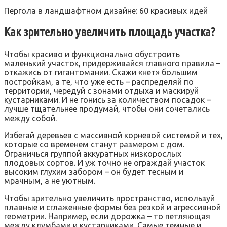
Пергола в ландшафтном дизайне: 60 красивых идей
Как зрительно увеличить площадь участка?
Чтобы красиво и функционально обустроить
маленький участок, придерживайся главного правила –
откажись от гигантомании. Скажи «нет» большим
постройкам, а те, что уже есть – распределяй по
территории, чередуй с зонами отдыха и маскируй
кустарниками. И не гонись за количеством посадок –
лучше тщательнее продумай, чтобы они сочетались
между собой.
Избегай деревьев с массивной корневой системой и тех,
которые со временем станут размером с дом.
Ограничься группой аккуратных низкорослых
плодовых сортов. И уж точно не ограждай участок
высоким глухим забором – он будет тесным и
мрачным, а не уютным.
Чтобы зрительно увеличить пространство, используй
плавные и сглаженные формы без резкой и агрессивной
геометрии. Например, если дорожка – то петляющая
между клумбами и кустарниками. Самые темные и