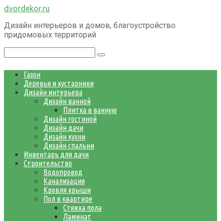
Перейти
dvordekor.ru
к
Дизайн интерьеров и домов, благоустройство
контенту
придомовых территорий
Поиск:
Газон
Деревья и кустарники
Дизайн интерьера
Дизайн ванной
Плитка в ванную
Дизайн гостиной
Дизайн дачи
Дизайн кухни
Дизайн спальни
Инвентарь для дачи
Строительство
Водопровод
Канализация
Кровля крыши
Пол в квартире
Стяжка пола
Ламинат