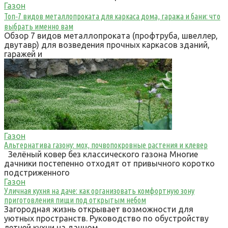
Газон
Топ‑7 видов металлопроката для каркаса дома, гаража и бани: что
выбрать именно вам
Обзор 7 видов металлопроката (профтруба, швеллер,
двутавр) для возведения прочных каркасов зданий,
гаражей и
Газон
Альтернатива газону: мох, почвопокровные растения и клевер
Зелёный ковер без классического газона Многие
дачники постепенно отходят от привычного коротко
подстриженного
Газон
Уличная кухня на даче: как организовать комфортную зону
приготовления пищи под открытым небом
Загородная жизнь открывает возможности для
уютных пространств. Руководство по обустройству
летней кухни на дачном