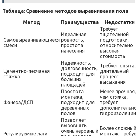
Таблица: Сравнение методов выравнивания пола
Метод
Преимущества
Недостатки
Требует
Идеальная
тщательной
Самовыравнивающиеся
ровность,
подготовки,
смеси
простота
относительно
нанесения
высокая
стоимость
Надежность,
Требует опыта,
долговечность,
Цементно-песчаная
длительный
подходит для
стяжка
процесс
больших
высыхания
площадей
Простота
Менее прочная,
монтажа,
чем стяжка,
Фанера/ДСП
подходит для
требует
деревянных
дополнительн
полов
гидроизоляции
Позволяет
выровнять
Более сложны
очень неровный
Регулируемые лаги
монтаж, требу