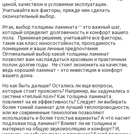
ценой, качеством и условиями эксплуатации․
Учитывайте все факторы, прежде чем сделать
окончательный выбор․
Итак, выбор толщины ламината ⎻ это важный шаг,
который определит долговечность и комфорт вашего
пола․ Принимая решение, учитывайте все факторы,
такие как класс износостойкости, проходимость
помещения и ваши личные предпочтения․
Оптимальный выбор какой толщины ламинат
позволит вам наслаждаться красивым и практичным
полом долгие годы․ Не стоит экономить на качестве,
ведь хороший ламинат – это инвестиция в комфорт
вашего дома․
Но как быть дальше? Остались ли еще вопросы,
которые стоит прояснить? Например, вы задумались о
системе «теплый пол»? Как толщина ламината
повлияет на ее эффективность? Следует ли выбирать
более тонкий ламинат для лучшей теплопроводности,
или же современные технологии позволяют
использовать и более толстые варианты? А что насчет
подложки под ламинат? Влияет ли ее толщина и
материал на общую звукоизоляцию и комфорт? И,
наконец, не забыли ли вы о плинтусах? Какой толщины