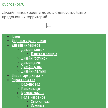
Перейти
dvordekor.ru
к
Дизайн интерьеров и домов, благоустройство
контенту
придомовых территорий
Поиск:
Газон
Деревья и кустарники
Дизайн интерьера
Дизайн ванной
Плитка в ванную
Дизайн гостиной
Дизайн дачи
Дизайн кухни
Дизайн спальни
Инвентарь для дачи
Строительство
Водопровод
Канализация
Кровля крыши
Пол в квартире
Стяжка пола
Ламинат