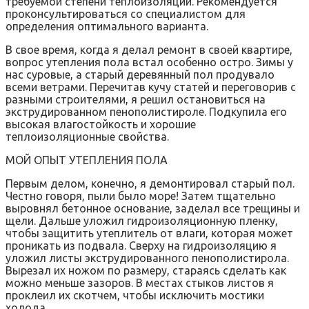
требуемой степени теплоизоляции. Рекомендуется
проконсультироваться со специалистом для
определения оптимального варианта.
В свое время, когда я делал ремонт в своей квартире,
вопрос утепления пола встал особенно остро. Зимы у
нас суровые, а старый деревянный пол продувало
всеми ветрами. Перечитав кучу статей и переговорив с
разными строителями, я решил остановиться на
экструдированном пенополистироле. Подкупила его
высокая влагостойкость и хорошие
теплоизоляционные свойства.
МОЙ ОПЫТ УТЕПЛЕНИЯ ПОЛА
Первым делом, конечно, я демонтировал старый пол.
Честно говоря, пыли было море! Затем тщательно
выровнял бетонное основание, заделал все трещины и
щели. Дальше уложил гидроизоляционную пленку,
чтобы защитить утеплитель от влаги, которая может
проникать из подвала. Сверху на гидроизоляцию я
уложил листы экструдированного пенополистирола.
Вырезал их ножом по размеру, стараясь сделать как
можно меньше зазоров. В местах стыков листов я
проклеил их скотчем, чтобы исключить мостики
холода.