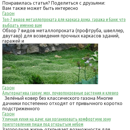
Понравилась статья? Поделиться с друзьями:
Вам также может быть интересно
Газон
Топ‑7 видов металлопроката для каркаса дома, гаража и бани: что
выбрать именно вам
Обзор 7 видов металлопроката (профтруба, швеллер,
двутавр) для возведения прочных каркасов зданий,
гаражей и
Газон
Альтернатива газону: мох, почвопокровные растения и клевер
Зелёный ковер без классического газона Многие
дачники постепенно отходят от привычного коротко
подстриженного
Газон
Уличная кухня на даче: как организовать комфортную зону
приготовления пищи под открытым небом
Загородная жизнь открывает возможности для