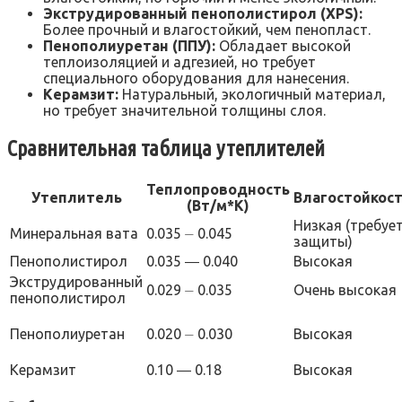
Экструдированный пенополистирол (XPS):
Более прочный и влагостойкий, чем пенопласт.
Пенополиуретан (ППУ):
Обладает высокой
теплоизоляцией и адгезией, но требует
специального оборудования для нанесения.
Керамзит:
Натуральный, экологичный материал,
но требует значительной толщины слоя.
Сравнительная таблица утеплителей
Теплопроводность
Утеплитель
Влагостойкос
(Вт/м*К)
Низкая (требуе
Минеральная вата
0.035 ⏤ 0.045
защиты)
Пенополистирол
0.035 ― 0.040
Высокая
Экструдированный
0.029 ⏤ 0.035
Очень высокая
пенополистирол
Пенополиуретан
0.020 ⏤ 0.030
Высокая
Керамзит
0.10 ― 0.18
Высокая