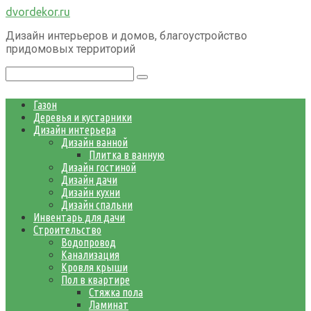
Перейти
dvordekor.ru
к
Дизайн интерьеров и домов, благоустройство
контенту
придомовых территорий
Поиск:
Газон
Деревья и кустарники
Дизайн интерьера
Дизайн ванной
Плитка в ванную
Дизайн гостиной
Дизайн дачи
Дизайн кухни
Дизайн спальни
Инвентарь для дачи
Строительство
Водопровод
Канализация
Кровля крыши
Пол в квартире
Стяжка пола
Ламинат