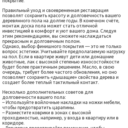
покрытие.
Правильный уход и своевременная реставрация
позволят сохранить красоту и долговечность вашего
деревянного пола на долгие годы. В конечном счёте‚
монтаж доска пола может стать отличной
инвестицией в комфорт и уют вашего дома. Следуя
этим рекомендациям‚ вы сможете наслаждаться
прекрасным и долговечным полом.
Однако‚ выбор финишного покрытия — это не только
вопрос эстетики. Учитывайте предполагаемую нагрузку
на пол. Если в квартире живут дети или домашние
животные‚ лак с высокой степенью износостойкости
будет более практичным решением. Масло‚ в свою
очередь‚ требует более частого обновления‚ но оно
позволяет сохранить «дышащие» свойства дерева и
создает более теплый тактильный контакт.
Несколько дополнительных советов для
долговечности вашего пола:
– Используйте войлочные накладки на ножки мебели‚
чтобы предотвратить царапины.
– Разместите коврики в зонах с высокой
проходимостью‚ например‚ у входа в квартиру или в
коридоре.
– Регулярно проветривайте помещение‚ чтобы