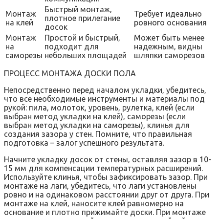
Быстрый монтаж‚
Монтаж
Требует идеально
плотное прилегание
на клей
ровного основания
досок
Монтаж
Простой и быстрый‚
Может быть менее
на
подходит для
надежным‚ видны
саморезы
небольших площадей
шляпки саморезов
ПРОЦЕСС МОНТАЖА ДОСКИ ПОЛА
Непосредственно перед началом укладки‚ убедитесь‚
что все необходимые инструменты и материалы под
рукой: пила‚ молоток‚ уровень‚ рулетка‚ клей (если
выбран метод укладки на клей)‚ саморезы (если
выбран метод укладки на саморезы)‚ клинья для
создания зазора у стен. Помните‚ что правильная
подготовка – залог успешного результата.
Начните укладку досок от стены‚ оставляя зазор в 10-
15 мм для компенсации температурных расширений.
Используйте клинья‚ чтобы зафиксировать зазор. При
монтаже на лаги‚ убедитесь‚ что лаги установлены
ровно и на одинаковом расстоянии друг от друга. При
монтаже на клей‚ наносите клей равномерно на
основание и плотно прижимайте доски. При монтаже