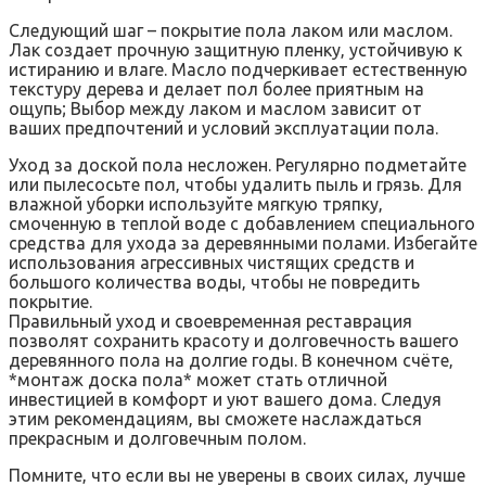
Следующий шаг – покрытие пола лаком или маслом.
Лак создает прочную защитную пленку‚ устойчивую к
истиранию и влаге. Масло подчеркивает естественную
текстуру дерева и делает пол более приятным на
ощупь; Выбор между лаком и маслом зависит от
ваших предпочтений и условий эксплуатации пола.
Уход за доской пола несложен. Регулярно подметайте
или пылесосьте пол‚ чтобы удалить пыль и грязь. Для
влажной уборки используйте мягкую тряпку‚
смоченную в теплой воде с добавлением специального
средства для ухода за деревянными полами. Избегайте
использования агрессивных чистящих средств и
большого количества воды‚ чтобы не повредить
покрытие.
Правильный уход и своевременная реставрация
позволят сохранить красоту и долговечность вашего
деревянного пола на долгие годы. В конечном счёте‚
*монтаж доска пола* может стать отличной
инвестицией в комфорт и уют вашего дома. Следуя
этим рекомендациям‚ вы сможете наслаждаться
прекрасным и долговечным полом.
Помните‚ что если вы не уверены в своих силах‚ лучше