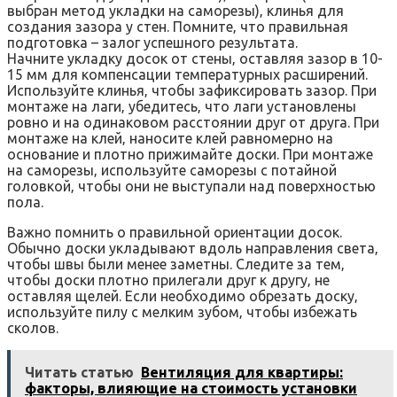
выбран метод укладки на саморезы)‚ клинья для
создания зазора у стен. Помните‚ что правильная
подготовка – залог успешного результата.
Начните укладку досок от стены‚ оставляя зазор в 10-
15 мм для компенсации температурных расширений.
Используйте клинья‚ чтобы зафиксировать зазор. При
монтаже на лаги‚ убедитесь‚ что лаги установлены
ровно и на одинаковом расстоянии друг от друга. При
монтаже на клей‚ наносите клей равномерно на
основание и плотно прижимайте доски. При монтаже
на саморезы‚ используйте саморезы с потайной
головкой‚ чтобы они не выступали над поверхностью
пола.
Важно помнить о правильной ориентации досок.
Обычно доски укладывают вдоль направления света‚
чтобы швы были менее заметны. Следите за тем‚
чтобы доски плотно прилегали друг к другу‚ не
оставляя щелей. Если необходимо обрезать доску‚
используйте пилу с мелким зубом‚ чтобы избежать
сколов.
Читать статью
Вентиляция для квартиры:
факторы, влияющие на стоимость установки