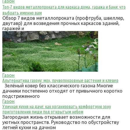
Газон
Топ‑7 видов металлопроката для каркаса дома, гаража и бани: что
выбрать именно вам
Обзор 7 видов металлопроката (профтруба, швеллер,
двутавр) для возведения прочных каркасов зданий,
гаражей и
Газон
Альтернатива газону: мох, почвопокровные растения и клевер
Зелёный ковер без классического газона Многие
дачники постепенно отходят от привычного коротко
подстриженного
Газон
Уличная кухня на даче: как организовать комфортную зону
приготовления пищи под открытым небом
Загородная жизнь открывает возможности для
уютных пространств. Руководство по обустройству
летней кухни на дачном