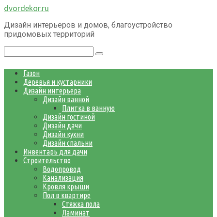
Перейти
dvordekor.ru
к
Дизайн интерьеров и домов, благоустройство
контенту
придомовых территорий
Поиск:
Газон
Деревья и кустарники
Дизайн интерьера
Дизайн ванной
Плитка в ванную
Дизайн гостиной
Дизайн дачи
Дизайн кухни
Дизайн спальни
Инвентарь для дачи
Строительство
Водопровод
Канализация
Кровля крыши
Пол в квартире
Стяжка пола
Ламинат