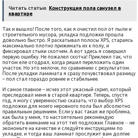
Читать статью
Конструкция пола санузел в
квартире
Так и вышло! После того‚ как я очистил пол от пыли и
строительного мусора‚ укладка подложки прошла
довольно быстро. Я раскатывал полосы XPS‚ стараясь
максимально плотно прижимать их к полу‚ и
фиксировал стыки скотчем. А вот здесь я совершил
первую ошибку. Не пожалел скотча! Приклеил так‚ что
потом еле отодрал‚ когда решил переложить один
участок. Но это мелочи‚ по сравнению с результатом.
После укладки ламината я сразу почувствовал разницу
– пол стал гораздо ровнее и стабильнее.
И самое главное – исчез этот ужасный скрип‚ который
преследовал меня в старой квартире. Теперь‚ спустя
год‚ я могу с уверенностью сказать‚ что выбор XPS
подложки для моего неровного пола был абсолютно
правильным решением. Если у вас такая же проблема‚
как была у меня‚ то настоятельно рекомендую
обратить внимание на этот тип подложки. Главное ⏤ не
экономьте на качестве и следуйте инструкциям по
укладке‚ и тогда ваш ламинат прослужит вам долгие