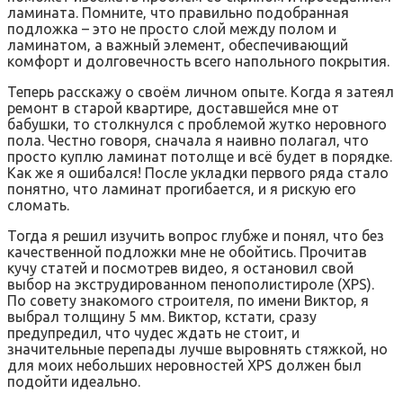
ламината. Помните‚ что правильно подобранная
подложка – это не просто слой между полом и
ламинатом‚ а важный элемент‚ обеспечивающий
комфорт и долговечность всего напольного покрытия.
Теперь расскажу о своём личном опыте. Когда я затеял
ремонт в старой квартире‚ доставшейся мне от
бабушки‚ то столкнулся с проблемой жутко неровного
пола. Честно говоря‚ сначала я наивно полагал‚ что
просто куплю ламинат потолще и всё будет в порядке.
Как же я ошибался! После укладки первого ряда стало
понятно‚ что ламинат прогибается‚ и я рискую его
сломать.
Тогда я решил изучить вопрос глубже и понял‚ что без
качественной подложки мне не обойтись. Прочитав
кучу статей и посмотрев видео‚ я остановил свой
выбор на экструдированном пенополистироле (XPS).
По совету знакомого строителя‚ по имени Виктор‚ я
выбрал толщину 5 мм. Виктор‚ кстати‚ сразу
предупредил‚ что чудес ждать не стоит‚ и
значительные перепады лучше выровнять стяжкой‚ но
для моих небольших неровностей XPS должен был
подойти идеально.