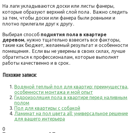
На лаги укладываются доски или листы фанеры‚
которые образуют верхний слой пола․ Важно следить
за тем‚ чтобы доски или фанера были ровными и
плотно прилегали друг к другу․
Выбирая способ
поднятия пола в квартире
деревом
‚ нужно тщательно взвесить все факторы‚
такие как бюджет‚ желаемый результат и особенности
помещения․ Если вы не уверены в своих силах‚ лучше
обратиться к профессионалам‚ которые выполнят
работы качественно и в срок․
Похожие записи:
Водяной теплый пол для квартир: преимущества,
особенности монтажа и мой опыт
Гидроизоляция пола в квартире перед наливным
полом
Пол для квартиры с собакой
Ламинат на пол цвета all: универсальное решение
для вашего интерьера
0