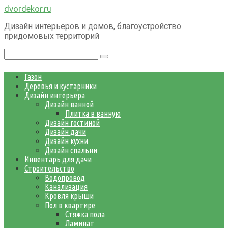
Перейти
dvordekor.ru
к
Дизайн интерьеров и домов, благоустройство
контенту
придомовых территорий
Поиск:
Газон
Деревья и кустарники
Дизайн интерьера
Дизайн ванной
Плитка в ванную
Дизайн гостиной
Дизайн дачи
Дизайн кухни
Дизайн спальни
Инвентарь для дачи
Строительство
Водопровод
Канализация
Кровля крыши
Пол в квартире
Стяжка пола
Ламинат