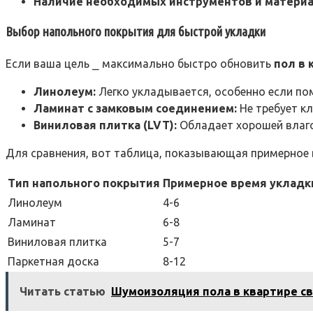
Наличие необходимых инструментов и материа
Выбор напольного покрытия для быстрой укладки
Если ваша цель ⎯ максимально быстро обновить
пол в 
Линолеум:
Легко укладывается, особенно если по
Ламинат с замковым соединением:
Не требует к
Виниловая плитка (LVT):
Обладает хорошей влаго
Для сравнения, вот таблица, показывающая примерное 
Тип напольного покрытия
Примерное время укладки 
Линолеум
4-6
Ламинат
6-8
Виниловая плитка
5-7
Паркетная доска
8-12
Читать статью
Шумоизоляция пола в квартире с