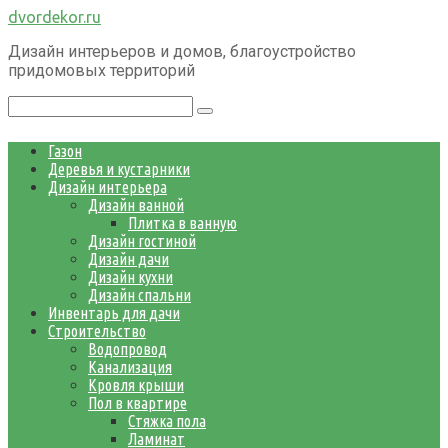
Перейти
dvordekor.ru
к
Дизайн интерьеров и домов, благоустройство
контенту
придомовых территорий
Поиск:
Газон
Деревья и кустарники
Дизайн интерьера
Дизайн ванной
Плитка в ванную
Дизайн гостиной
Дизайн дачи
Дизайн кухни
Дизайн спальни
Инвентарь для дачи
Строительство
Водопровод
Канализация
Кровля крыши
Пол в квартире
Стяжка пола
Ламинат