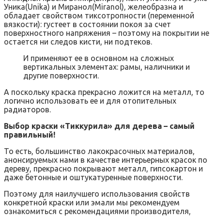
Уника(Unika) и Миранол(Miranol), желеобразна и
обладает свойством тиксотропности (переменной
вязкости): густеет в состоянии покоя за счет
поверхностного напряжения – поэтому на покрытии не
остается ни следов кисти, ни подтеков.
И применяют ее в основном на сложных
вертикальных элементах: рамы, наличники и
другие поверхности.
А поскольку краска прекрасно ложится на металл, то
логично использовать ее и для отопительных
радиаторов.
Выбор краски «Тиккурила» для дерева – самый
правильный!
То есть, большинство лакокрасочных материалов,
анонсируемых нами в качестве интерьерных красок по
дереву, прекрасно покрывают металл, гипсокартон и
даже бетонные и оштукатуренные поверхности.
Поэтому для наилучшего использования свойств
конкретной краски или эмали мы рекомендуем
ознакомиться с рекомендациями производителя,