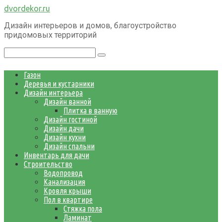
Перейти
dvordekor.ru
к
Дизайн интерьеров и домов, благоустройство
контенту
придомовых территорий
Поиск:
Газон
Деревья и кустарники
Дизайн интерьера
Дизайн ванной
Плитка в ванную
Дизайн гостиной
Дизайн дачи
Дизайн кухни
Дизайн спальни
Инвентарь для дачи
Строительство
Водопровод
Канализация
Кровля крыши
Пол в квартире
Стяжка пола
Ламинат