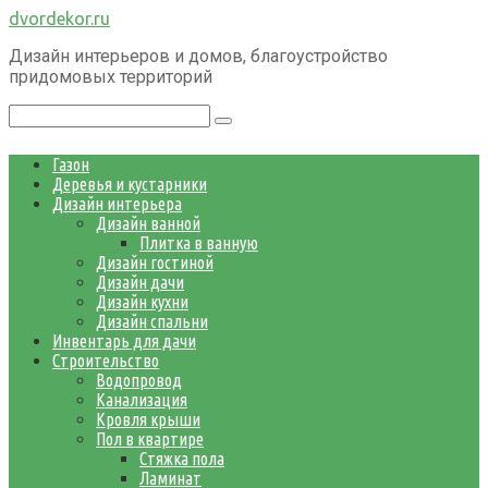
Перейти
dvordekor.ru
к
Дизайн интерьеров и домов, благоустройство
контенту
придомовых территорий
Поиск:
Газон
Деревья и кустарники
Дизайн интерьера
Дизайн ванной
Плитка в ванную
Дизайн гостиной
Дизайн дачи
Дизайн кухни
Дизайн спальни
Инвентарь для дачи
Строительство
Водопровод
Канализация
Кровля крыши
Пол в квартире
Стяжка пола
Ламинат