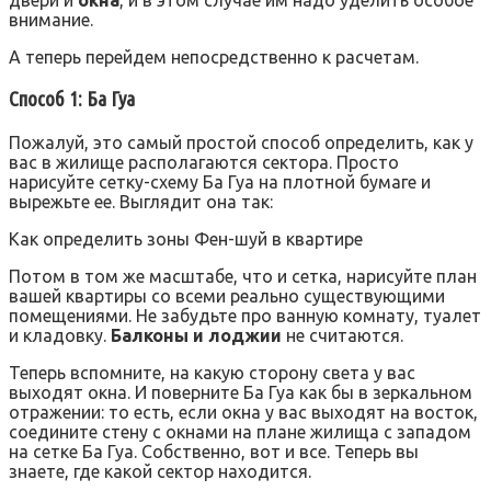
двери и
окна
, и в этом случае им надо уделить особое
внимание.
А теперь перейдем непосредственно к расчетам.
Способ 1: Ба Гуа
Пожалуй, это самый простой способ определить, как у
вас в жилище располагаются сектора. Просто
нарисуйте сетку-схему Ба Гуа на плотной бумаге и
вырежьте ее. Выглядит она так:
Как определить зоны Фен-шуй в квартире
Потом в том же масштабе, что и сетка, нарисуйте план
вашей квартиры со всеми реально существующими
помещениями. Не забудьте про ванную комнату, туалет
и кладовку.
Балконы и лоджии
не считаются.
Теперь вспомните, на какую сторону света у вас
выходят окна. И поверните Ба Гуа как бы в зеркальном
отражении: то есть, если окна у вас выходят на восток,
соедините стену с окнами на плане жилища с западом
на сетке Ба Гуа. Собственно, вот и все. Теперь вы
знаете, где какой сектор находится.