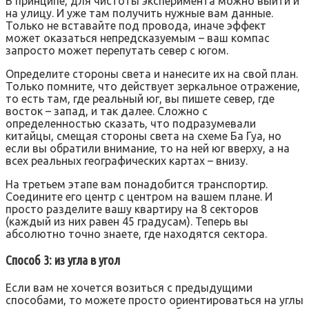
В принципе, для чистоты эксперимента можно выйти и
на улицу. И уже там получить нужные вам данные.
Только не вставайте под провода, иначе эффект
может оказаться непредсказуемым – ваш компас
запросто может перепутать север с югом.
Определите стороны света и нанесите их на свой план.
Только помните, что действует зеркальное отражение,
то есть там, где реальный юг, вы пишете север, где
восток – запад, и так далее. Сложно с
определенностью сказать, что подразумевали
китайцы, смещая стороны света на схеме Ба Гуа, но
если вы обратили внимание, то на ней юг вверху, а на
всех реальных географических картах – внизу.
На третьем этапе вам понадобится транспортир.
Соедините его центр с центром на вашем плане. И
просто разделите вашу квартиру на 8 секторов
(каждый из них равен 45 градусам). Теперь вы
абсолютно точно знаете, где находятся сектора.
Способ 3: из угла в угол
Если вам не хочется возиться с предыдущими
способами, то можете просто ориентироваться на углы