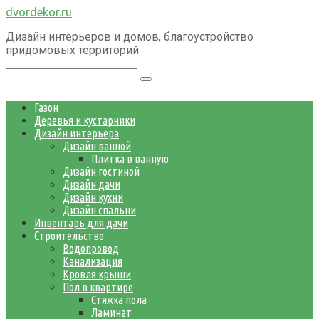
Перейти
dvordekor.ru
к
Дизайн интерьеров и домов, благоустройство
контенту
придомовых территорий
Поиск:
Газон
Деревья и кустарники
Дизайн интерьера
Дизайн ванной
Плитка в ванную
Дизайн гостиной
Дизайн дачи
Дизайн кухни
Дизайн спальни
Инвентарь для дачи
Строительство
Водопровод
Канализация
Кровля крыши
Пол в квартире
Стяжка пола
Ламинат