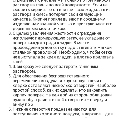
раствор из глины по всей поверхности. Если не
смочить кирпич, то он впитает всю жидкость из
раствора и смесь потеряет свои связующие
качества. Кирпич прикладывают к соседнему
изделию намазанной частью и пристукивают его
деревянным молоточком.
С целью увеличения жесткости ограждения
используют армирующую сетку, ее укладывают
поверх каждого ряда кладки. В месте
прохождения углов сетку надо стягивать мягкой
стальной проволокой. Необходимо, чтобы сетка
не выступала за края кладки, а плотно прилегала
к ней.
Швы сразу же следует затирать глиняным
раствором.
Для обеспечения беспрепятственного
перемещения воздуха вокруг корпуса печи в
кладке оставляют несколько отверстий. Наиболее
простой способ, как их сделать, это закрепить
кирпич поперек. На каждой из сторон облицовки
нужно обустраивать по 4 отверстия – вверху и
внизу по 2.
Нижние отверстия предназначаются для
поступления холодного воздуха, а верхние – для