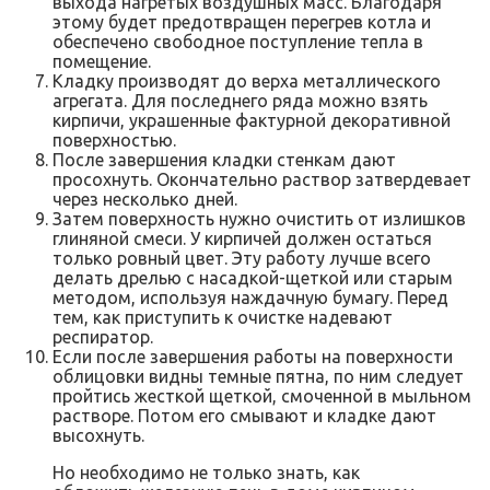
выхода нагретых воздушных масс. Благодаря
этому будет предотвращен перегрев котла и
обеспечено свободное поступление тепла в
помещение.
Кладку производят до верха металлического
агрегата. Для последнего ряда можно взять
кирпичи, украшенные фактурной декоративной
поверхностью.
После завершения кладки стенкам дают
просохнуть. Окончательно раствор затвердевает
через несколько дней.
Затем поверхность нужно очистить от излишков
глиняной смеси. У кирпичей должен остаться
только ровный цвет. Эту работу лучше всего
делать дрелью с насадкой-щеткой или старым
методом, используя наждачную бумагу. Перед
тем, как приступить к очистке надевают
респиратор.
Если после завершения работы на поверхности
облицовки видны темные пятна, по ним следует
пройтись жесткой щеткой, смоченной в мыльном
растворе. Потом его смывают и кладке дают
высохнуть.
Но необходимо не только знать, как