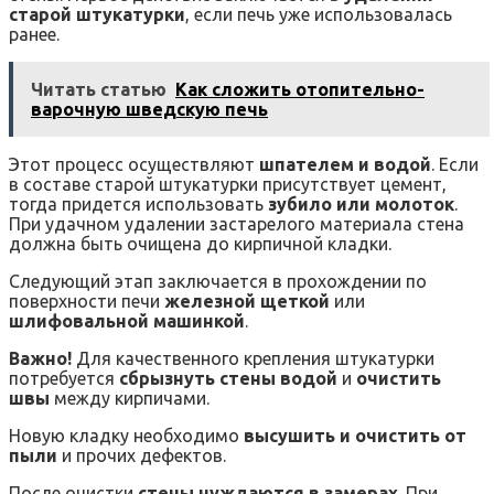
старой штукатурки
, если печь уже использовалась
ранее.
Читать статью
Как сложить отопительно-
варочную шведскую печь
Этот процесс осуществляют
шпателем и водой
. Если
в составе старой штукатурки присутствует цемент,
тогда придется использовать
зубило или молоток
.
При удачном удалении застарелого материала стена
должна быть очищена до кирпичной кладки.
Следующий этап заключается в прохождении по
поверхности печи
железной щеткой
или
шлифовальной машинкой
.
Важно!
Для качественного крепления штукатурки
потребуется
сбрызнуть стены водой
и
очистить
швы
между кирпичами.
Новую кладку необходимо
высушить и очистить от
пыли
и прочих дефектов.
После очистки
стены нуждаются в замерах
. При