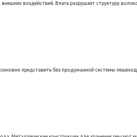
нешних воздействий. Влага разрушает структуру волоко
озможно представить без продуманной системы пешеход
ода. Металлические конструкции для хранения решают м