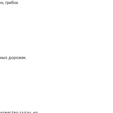
н, грибок
ных дорожек.
ножество задач, но