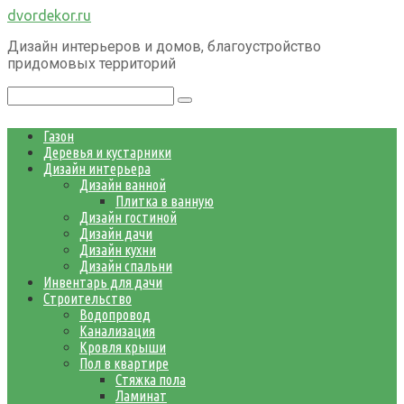
Перейти
dvordekor.ru
к
Дизайн интерьеров и домов, благоустройство
контенту
придомовых территорий
Поиск:
Газон
Деревья и кустарники
Дизайн интерьера
Дизайн ванной
Плитка в ванную
Дизайн гостиной
Дизайн дачи
Дизайн кухни
Дизайн спальни
Инвентарь для дачи
Строительство
Водопровод
Канализация
Кровля крыши
Пол в квартире
Стяжка пола
Ламинат