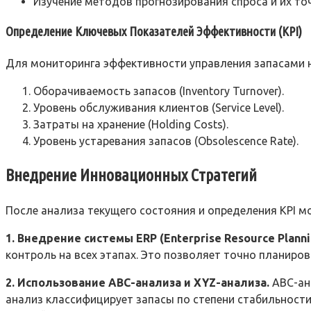
Изучение методов прогнозирования спроса и их то
Определение Ключевых Показателей Эффективности (KPI)
Для мониторинга эффективности управления запасами н
Оборачиваемость запасов (Inventory Turnover).
Уровень обслуживания клиентов (Service Level).
Затраты на хранение (Holding Costs).
Уровень устаревания запасов (Obsolescence Rate).
Внедрение Инновационных Стратегий
После анализа текущего состояния и определения KPI м
1. Внедрение системы ERP (Enterprise Resource Planni
контроль на всех этапах. Это позволяет точно планиро
2. Использование ABC-анализа и XYZ-анализа.
ABC-ана
анализ классифицирует запасы по степени стабильност