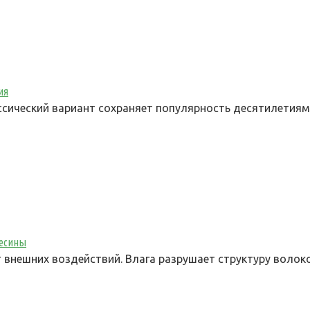
ия
сический вариант сохраняет популярность десятилетиям
весины
нешних воздействий. Влага разрушает структуру волоко