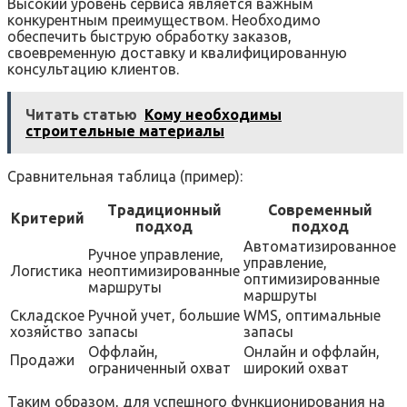
Высокий уровень сервиса является важным
конкурентным преимуществом. Необходимо
обеспечить быструю обработку заказов,
своевременную доставку и квалифицированную
консультацию клиентов.
Читать статью
Кому необходимы
строительные материалы
Сравнительная таблица (пример):
Традиционный
Современный
Критерий
подход
подход
Автоматизированное
Ручное управление,
управление,
Логистика
неоптимизированные
оптимизированные
маршруты
маршруты
Складское
Ручной учет, большие
WMS, оптимальные
хозяйство
запасы
запасы
Оффлайн,
Онлайн и оффлайн,
Продажи
ограниченный охват
широкий охват
Таким образом, для успешного функционирования на