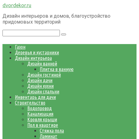
Перейти
dvordekor.ru
к
Дизайн интерьеров и домов, благоустройство
контенту
придомовых территорий
Поиск:
Газон
Деревья и кустарники
Дизайн интерьера
Дизайн ванной
Плитка в ванную
Дизайн гостиной
Дизайн дачи
Дизайн кухни
Дизайн спальни
Инвентарь для дачи
Строительство
Водопровод
Канализация
Кровля крыши
Пол в квартире
Стяжка пола
Ламинат