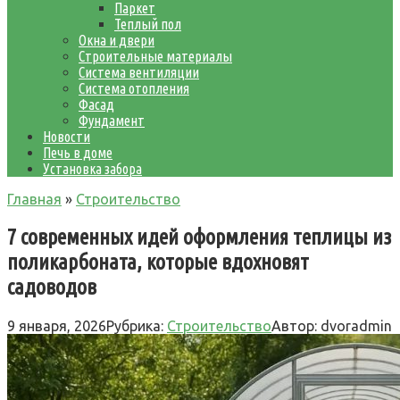
Паркет
Теплый пол
Окна и двери
Строительные материалы
Система вентиляции
Система отопления
Фасад
Фундамент
Новости
Печь в доме
Установка забора
Главная
»
Строительство
7 современных идей оформления теплицы из
поликарбоната, которые вдохновят
садоводов
9 января, 2026
Рубрика:
Строительство
Автор:
dvoradmin