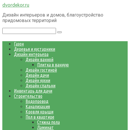
Перейти
dvordekor.ru
к
Дизайн интерьеров и домов, благоустройство
контенту
придомовых территорий
Поиск:
Газон
Деревья и кустарники
Дизайн интерьера
Дизайн ванной
Плитка в ванную
Дизайн гостиной
Дизайн дачи
Дизайн кухни
Дизайн спальни
Инвентарь для дачи
Строительство
Водопровод
Канализация
Кровля крыши
Пол в квартире
Стяжка пола
Ламинат