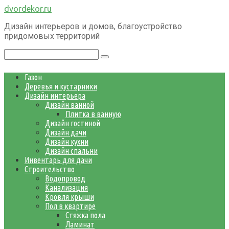
Перейти
dvordekor.ru
к
Дизайн интерьеров и домов, благоустройство
контенту
придомовых территорий
Поиск:
Газон
Деревья и кустарники
Дизайн интерьера
Дизайн ванной
Плитка в ванную
Дизайн гостиной
Дизайн дачи
Дизайн кухни
Дизайн спальни
Инвентарь для дачи
Строительство
Водопровод
Канализация
Кровля крыши
Пол в квартире
Стяжка пола
Ламинат