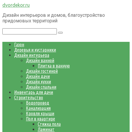
Перейти
dvordekor.ru
к
Дизайн интерьеров и домов, благоустройство
контенту
придомовых территорий
Поиск:
Газон
Деревья и кустарники
Дизайн интерьера
Дизайн ванной
Плитка в ванную
Дизайн гостиной
Дизайн дачи
Дизайн кухни
Дизайн спальни
Инвентарь для дачи
Строительство
Водопровод
Канализация
Кровля крыши
Пол в квартире
Стяжка пола
Ламинат