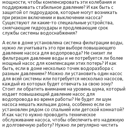
мощности‚ чтобы компенсировать эти колебания и
поддерживать стабильное давление? И как быть с
защитой от гидроударов‚ которые могут возникать
при резком включении и выключении насоса?
Существуют ли какие-то специальные устройства‚
смягчающие гидроудары и продлевающие срок
службы системы водоснабжения?
А если в доме установлена система фильтрации воды‚
нужно ли учитывать это при выборе повышающего
давление насоса для водопровода? Не снизит ли
фильтрация давление воды и не потребуется ли более
мощный насос для компенсации этих потерь? И как
быть‚ если в доме несколько точек водоразбора с
разным давлением? Можно ли установить один насос
для всей системы или потребуется несколько насосов‚
каждый из которых будет отвечать за свою зону?
Стоит ли обратить внимание на уровень шума‚ который
издает повышающий давление насос для
водопровода во время работы? Не будет ли шум
насоса мешать жильцам дома‚ особенно если он
установлен рядом со спальней или детской комнатой?
И как часто нужно проводить техническое
обслуживание насоса‚ чтобы обеспечить его надежную
и долговечную работу? Нужно ли регулярно чистить