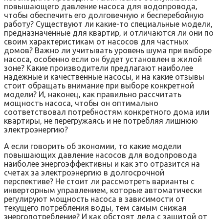
повышающего давление насоса для водопровода‚
чтобы обеспечить его долговечную и бесперебойную
работу? Существуют ли какие-то специальные модели‚
предназначенные для квартир‚ и отличаются ли они по
своим характеристикам от насосов для частных
домов? Важно ли учитывать уровень шума при выборе
насоса‚ особенно если он будет установлен в жилой
зоне? Какие производители предлагают наиболее
надежные и качественные насосы‚ и на какие отзывы
стоит обращать внимание при выборе конкретной
модели? И‚ наконец‚ как правильно рассчитать
мощность насоса‚ чтобы он оптимально
соответствовал потребностям конкретного дома или
квартиры‚ не перегружаясь и не потребляя лишнюю
электроэнергию?
А если говорить об экономии‚ то какие модели
повышающих давление насосов для водопровода
наиболее энергоэффективны и как это отразится на
счетах за электроэнергию в долгосрочной
перспективе? Не стоит ли рассмотреть варианты с
инверторным управлением‚ которые автоматически
регулируют мощность насоса в зависимости от
текущего потребления воды‚ тем самым снижая
энергопотребление? И как обстоят дела с защитой от