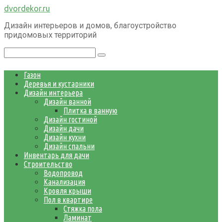
Перейти
dvordekor.ru
к
Дизайн интерьеров и домов, благоустройство
контенту
придомовых территорий
Поиск:
Газон
Деревья и кустарники
Дизайн интерьера
Дизайн ванной
Плитка в ванную
Дизайн гостиной
Дизайн дачи
Дизайн кухни
Дизайн спальни
Инвентарь для дачи
Строительство
Водопровод
Канализация
Кровля крыши
Пол в квартире
Стяжка пола
Ламинат