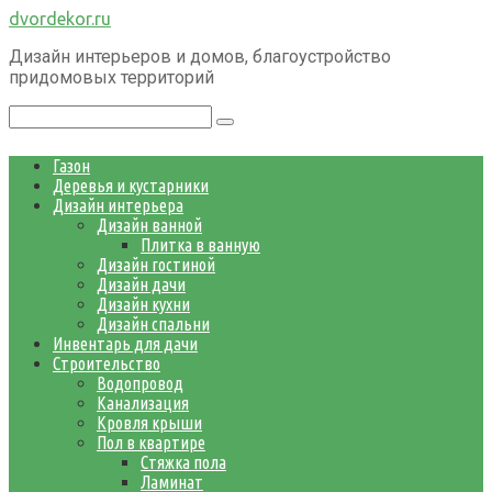
Перейти
dvordekor.ru
к
Дизайн интерьеров и домов, благоустройство
контенту
придомовых территорий
Поиск:
Газон
Деревья и кустарники
Дизайн интерьера
Дизайн ванной
Плитка в ванную
Дизайн гостиной
Дизайн дачи
Дизайн кухни
Дизайн спальни
Инвентарь для дачи
Строительство
Водопровод
Канализация
Кровля крыши
Пол в квартире
Стяжка пола
Ламинат