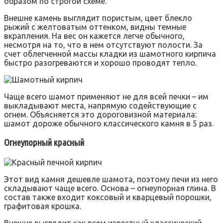
образом по строгой схеме.
Внешне камень выглядит пористым, цвет блекло
рыжий с желтоватым оттенком, видны темные
вкрапления. На вес он кажется легче обычного,
несмотря на то, что в нем отсутствуют полости. За
счет облегченной массы кладки из шамотного кирпича
быстро разогреваются и хорошо проводят тепло.
Чаще всего шамот применяют не для всей печки – им
выкладывают места, напрямую содействующие с
огнем. Объясняется это дороговизной материала:
шамот дороже обычного классического камня в 5 раз.
Огнеупорный красный
Этот вид камня дешевле шамота, поэтому печи из него
складывают чаще всего. Основа – огнеупорная глина. В
состав также входит коксовый и кварцевый порошки,
графитовая крошка.
Внешне выглядит как всем известный классический