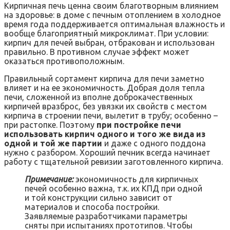
Кирпичная печь ценна своим благотворным влиянием
на здоровье: в доме с печным отоплением в холодное
время года поддерживается оптимальная влажность и
вообще благоприятный микроклимат. При условии:
кирпич для печей выбран, отбракован и использован
правильно. В противном случае эффект может
оказаться противоположным.
Правильный сортамент кирпича для печи заметно
влияет и на ее экономичность. Добрая доля тепла
печи, сложенной из вполне доброкачественных
кирпичей вразброс, без увязки их свойств с местом
кирпича в строении печи, вылетит в трубу; особенно –
при растопке. Поэтому
при постройке печи
использовать кирпич одного и того же вида из
одной и той же партии
и даже с одного поддона
нужно с разбором. Хороший печник всегда начинает
работу с тщательной ревизии заготовленного кирпича.
Примечание:
экономичность для кирпичных
печей особенно важна, т.к. их КПД при одной
и той конструкции сильно зависит от
материалов и способа постройки.
Заявляемые разработчиками параметры
сняты при испытаниях прототипов. Чтобы