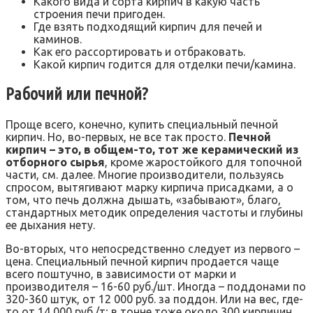
Какого вида и сорта кирпич в какую часть
строения печи пригоден.
Где взять подходящий кирпич для печей и
каминов.
Как его рассортировать и отбраковать.
Какой кирпич годится для отделки печи/камина.
Рабочий или печной?
Проще всего, конечно, купить специальный печной
кирпич. Но, во-первых, не все так просто.
Печной
кирпич – это, в общем-то, тот же керамический из
отборного сырья
, кроме жаростойкого для топочной
части, см. далее. Многие производители, пользуясь
спросом, вытягивают марку кирпича присадками, а о
том, что печь должна дышать, «забывают», благо,
стандартных методик определения частоты и глубины
ее дыхания нету.
Во-вторых, что непосредственно следует из первого –
цена. Специальный печной кирпич продается чаще
всего поштучно, в зависимости от марки и
производителя – 16-60 руб./шт. Иногда – поддонами по
320-360 штук, от 12 000 руб. за поддон. Или на вес, где-
то от 14 000 руб./т; в тонне тоже около 300 кирпичин.