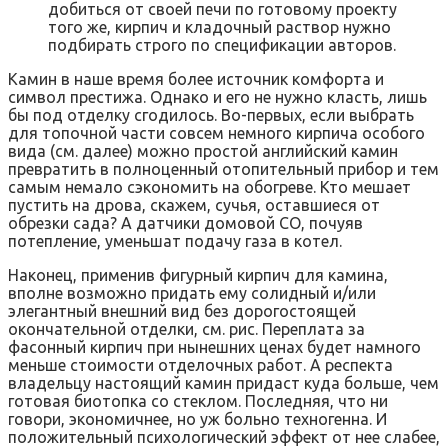
добиться от своей печи по готовому проекту
того же, кирпич и кладочный раствор нужно
подбирать строго по спецификации авторов.
Камин в наше время более источник комфорта и
символ престижа. Однако и его не нужно класть, лишь
бы под отделку сгодилось. Во-первых, если выбрать
для топочной части совсем немного кирпича особого
вида (см. далее) можно простой английский камин
превратить в полноценный отопительный прибор и тем
самым немало сэкономить на обогреве. Кто мешает
пустить на дрова, скажем, сучья, оставшиеся от
обрезки сада? А датчики домовой СО, почуяв
потепление, уменьшат подачу газа в котел.
Наконец, применив фигурный кирпич для камина,
вполне возможно придать ему солидный и/или
элегантный внешний вид без дорогостоящей
окончательной отделки, см. рис. Переплата за
фасонный кирпич при нынешних ценах будет намного
меньше стоимости отделочных работ. А респекта
владельцу настоящий камин придаст куда больше, чем
готовая биотопка со стеклом. Последняя, что ни
говори, экономичнее, но уж больно техногенна. И
положительный психологический эффект от нее слабее,