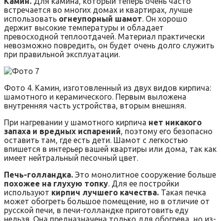
Камин.
Для камина, который теперь очень часто
встречается во многих домах и квартирах, лучше
использовать
огнеупорный шамот
. Он хорошо
держит высокие температуры и обладает
превосходной теплоотдачей. Материал практически
невозможно повредить, он будет очень долго служить
при правильной эксплуатации.
Фото 4. Камин, изготовленный из двух видов кирпича:
шамотного и керамического. Первым выложена
внутренняя часть устройства, вторым внешняя.
При нагревании у шамотного кирпича
нет никакого
запаха и вредных испарений
, поэтому его безопасно
оставить там, где есть дети. Шамот с легкостью
впишется в интерьер вашей квартиры или дома, так как
имеет нейтральный песочный цвет.
Печь-голландка.
Это монолитное сооружение больше
похожее на глухую топку
. Для ее постройки
используют
кирпич лучшего качества.
Такая печка
может обогреть большое помещение, но в отличие от
русской печи, в печи-голландке приготовить еду
нельзя. Она предназначена только для обогрева, но из-