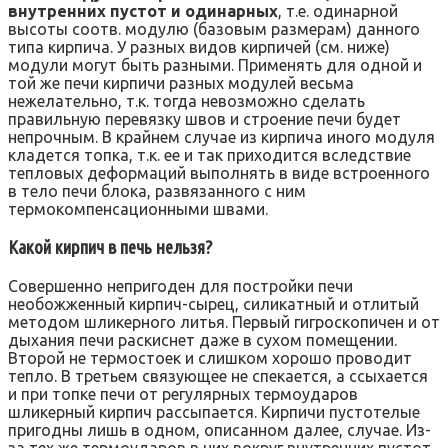
внутренних пустот и одинарных
, т.е. одинарной
высоты соотв. модулю (базовым размерам) данного
типа кирпича. У разных видов кирпичей (см. ниже)
модули могут быть разными. Применять для одной и
той же печи кирпичи разных модулей весьма
нежелательно, т.к. тогда невозможно сделать
правильную перевязку швов и строение печи будет
непрочным. В крайнем случае из кирпича иного модуля
кладется топка, т.к. ее и так приходится вследствие
тепловых деформаций выполнять в виде встроенного
в тело печи блока, развязанного с ним
термокомпенсационными швами.
Какой кирпич в печь нельзя?
Совершенно непригоден для постройки печи
необожженный кирпич-сырец, силикатный и отлитый
методом шликерного литья. Первый гигроскопичен и от
дыхания печи раскиснет даже в сухом помещении.
Второй не термостоек и слишком хорошо проводит
тепло. В третьем связующее не спекается, а ссыхается
и при топке печи от регулярных термоударов
шликерный кирпич рассыпается. Кирпичи пустотелые
пригодны лишь в одном, описанном далее, случае. Из-