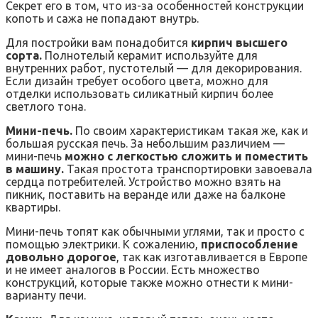
Секрет его в том, что из-за особенностей конструкции
копоть и сажа не попадают внутрь.
Для постройки вам понадобится
кирпич высшего
сорта.
Полнотелый керамит используйте для
внутренних работ, пустотелый — для декорирования.
Если дизайн требует особого цвета, можно для
отделки использовать силикатный кирпич более
светлого тона.
Мини-печь.
По своим характеристикам такая же, как и
большая русская печь. За небольшим различием —
мини-печь
можно с легкостью сложить и поместить
в машину.
Такая простота транспортировки завоевала
сердца потребителей. Устройство можно взять на
пикник, поставить на веранде или даже на балконе
квартиры.
Мини-печь топят как обычными углями, так и просто с
помощью электрики. К сожалению,
приспособление
довольно дорогое
, так как изготавливается в Европе
и не имеет аналогов в России. Есть множество
конструкций, которые также можно отнести к мини-
варианту печи.