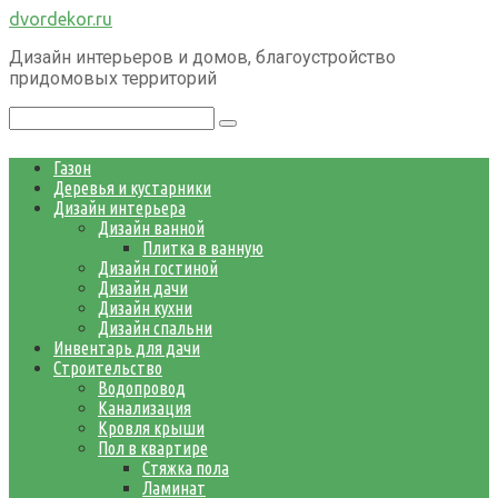
Перейти
dvordekor.ru
к
Дизайн интерьеров и домов, благоустройство
контенту
придомовых территорий
Поиск:
Газон
Деревья и кустарники
Дизайн интерьера
Дизайн ванной
Плитка в ванную
Дизайн гостиной
Дизайн дачи
Дизайн кухни
Дизайн спальни
Инвентарь для дачи
Строительство
Водопровод
Канализация
Кровля крыши
Пол в квартире
Стяжка пола
Ламинат