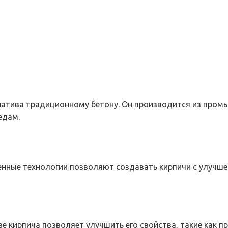
натива традиционному бетону. Он производится из промы
едам.
менные технологии позволяют создавать кирпичи с улуч
 кирпича позволяет улучшить его свойства, такие как пр