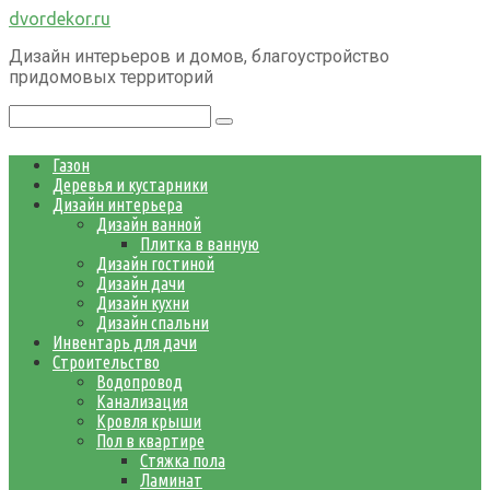
Перейти
dvordekor.ru
к
Дизайн интерьеров и домов, благоустройство
контенту
придомовых территорий
Поиск:
Газон
Деревья и кустарники
Дизайн интерьера
Дизайн ванной
Плитка в ванную
Дизайн гостиной
Дизайн дачи
Дизайн кухни
Дизайн спальни
Инвентарь для дачи
Строительство
Водопровод
Канализация
Кровля крыши
Пол в квартире
Стяжка пола
Ламинат