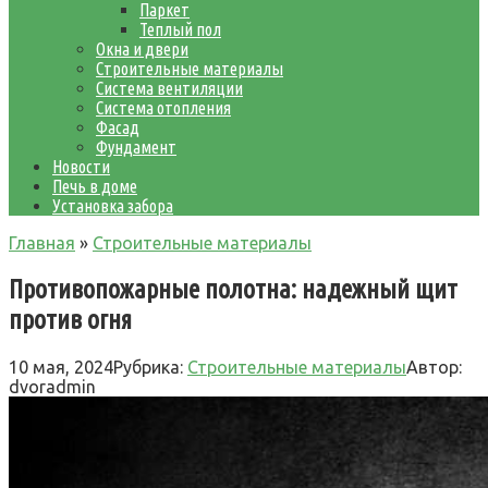
Паркет
Теплый пол
Окна и двери
Строительные материалы
Система вентиляции
Система отопления
Фасад
Фундамент
Новости
Печь в доме
Установка забора
Главная
»
Строительные материалы
Противопожарные полотна: надежный щит
против огня
10 мая, 2024
Рубрика:
Строительные материалы
Автор:
dvoradmin