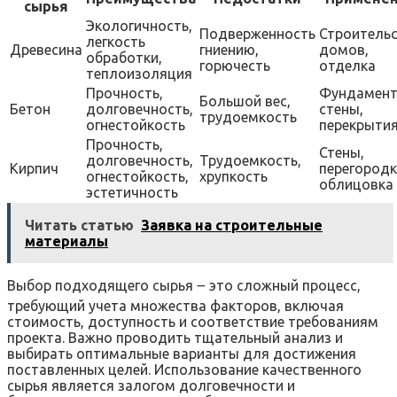
сырья
Экологичность,
Подверженность
Строитель
легкость
Древесина
гниению,
домов,
обработки,
горючесть
отделка
теплоизоляция
Прочность,
Фундамент
Большой вес,
Бетон
долговечность,
стены,
трудоемкость
огнестойкость
перекрыти
Прочность,
Стены,
долговечность,
Трудоемкость,
Кирпич
перегородк
огнестойкость,
хрупкость
облицовка
эстетичность
Читать статью
Заявка на строительные
материалы
Выбор подходящего сырья ౼ это сложный процесс,
требующий учета множества факторов, включая
стоимость, доступность и соответствие требованиям
проекта. Важно проводить тщательный анализ и
выбирать оптимальные варианты для достижения
поставленных целей. Использование качественного
сырья является залогом долговечности и