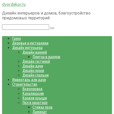
Перейти
dvordekor.ru
к
Дизайн интерьеров и домов, благоустройство
контенту
придомовых территорий
Поиск:
Газон
Деревья и кустарники
Дизайн интерьера
Дизайн ванной
Плитка в ванную
Дизайн гостиной
Дизайн дачи
Дизайн кухни
Дизайн спальни
Инвентарь для дачи
Строительство
Водопровод
Канализация
Кровля крыши
Пол в квартире
Стяжка пола
Ламинат