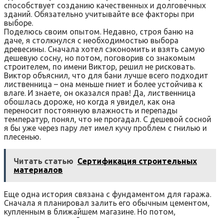
способствует созданию качественных и долговечных
зданий. Обязательно учитывайте все факторы при
выборе.
Поделюсь своим опытом. Недавно, строя баню на
даче, я столкнулся с необходимостью выбора
древесины. Сначала хотел сэкономить и взять самую
дешевую сосну, но потом, поговорив со знакомым
строителем, по имени Виктор, решил не рисковать.
Виктор объяснил, что для бани лучше всего подходит
лиственница – она меньше гниет и более устойчива к
влаге. И знаете, он оказался прав! Да, лиственница
обошлась дороже, но когда я увидел, как она
переносит постоянную влажность и перепады
температур, понял, что не прогадал. С дешевой сосной
я бы уже через пару лет имел кучу проблем с гнилью и
плесенью.
Читать статью
Сертификация строительных
материалов
Еще одна история связана с фундаментом для гаража.
Сначала я планировал залить его обычным цементом,
купленным в ближайшем магазине. Но потом,