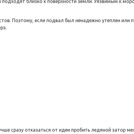
бы подходят близко к поверхности земли. Уязвимым к мо
стов. Поэтому, если подвал был ненадежно утеплен или 
рз.
учше сразу отказаться от идеи пробить ледяной затор м